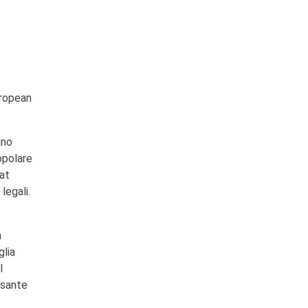
uropean
uno
opolare
uat
legali.
à
glia
l
esante