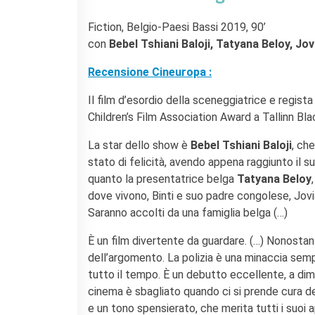
L'équipe
Contatti
Fiction, Belgio-Paesi Bassi 2019, 90’
IF Italia
con
Bebel Tshiani Baloji, Tatyana Beloy, Jov
Carta / Tessera socio
Recensione Cineuropa :
I nostri partner
Diventare sponsor
Il film d’esordio della sceneggiatrice e regist
Certificazione ISO UNI EN
Children’s Film Association Award a Tallinn Bla
9001: 2015
La star dello show è
Bebel Tshiani Baloji
, che
CERCA
stato di felicità, avendo appena raggiunto il
quanto la presentatrice belga
Tatyana Beloy
dove vivono, Binti e suo padre congolese, Jovia
Saranno accolti da una famiglia belga (…)
È un film divertente da guardare. (…) Nonostan
dell’argomento. La polizia è una minaccia semp
tutto il tempo. È un debutto eccellente, a dimo
cinema è sbagliato quando ci si prende cura d
e un tono spensierato, che merita tutti i suoi a