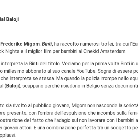
ial
Baloji
a
Frederike Migom
,
Binti
,
ha raccolto numerosi trofei, tra cui l’E
ck Nights e il miglior film per bambini al Cinekid Amsterdam.
 interpreta la Binti del titolo. Vediamo per la prima volta Binti in 
 suo millesimo abbonato al suo canale YouTube. Sogna di essere p
, che interpreta se stessa. Ma quando la polizia irrompe nello sq
l (
Baloji
), scappano perché risiedono in Belgio senza documenti 
te sia rivolto al pubblico giovane, Migom non nasconde la seriet
re presente, con l’ombra dell’espulsione che incombe sulla fami
strazione del fatto che l’adagio sul non lavorare con i bambini a
ei giovani attori. È una combinazione perfetta tra un soggetto p
pplausi.