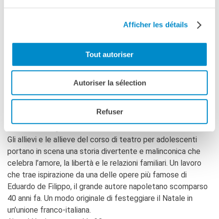
banale, à tel point de se ressembler tous. Mais, qu’est-ce
qui se passe si quelqu’un n’est pas comme les autres?
Afficher les détails
Cappuccetto rosso h. 18
Tout autoriser
I bambini e le bambine del corso di teatro portano in scena
questa classica fiaba di Perrault, trasposta in una grande
città moderna dove i genitori corrono dalla mattina alla
Autoriser la sélection
sera, mentre i loro piccoli si recano a trovare la nonna
malata. Lungo il percorso, però, i bambini stanno per
Refuser
incontrare il lupo cattivo…..
Natale in famiglia h. 18.30
Gli allievi e le allieve del corso di teatro per adolescenti
portano in scena una storia divertente e malinconica che
celebra l’amore, la libertà e le relazioni familiari. Un lavoro
che trae ispirazione da una delle opere più famose di
Eduardo de Filippo, il grande autore napoletano scomparso
40 anni fa. Un modo originale di festeggiare il Natale in
un’unione franco-italiana.