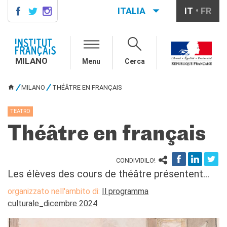
ITALIA
IT
FR
MILANO
AGENDA
MILANO
Menu
Cerca
CONTATTI
CORSI DI FRANCESE
MILANO
THÉÂTRE EN FRANÇAIS
TU SEI QUI
Corsi quadrimestrali e annuali
di francese
TEATRO
Corsi intensivi mensili di
francese
Théâtre en français
Corsi collettivi per bambini e
ragazzi
Corsi individuali
CONDIVIDILO!
Les élèves des cours de théâtre présentent...
Ateliers tematici
Corsi di preparazione
organizzato nell'ambito di:
Il programma
DELF/DALF
culturale_dicembre 2024
Corsi su piattaforma
Corsi per le scuole