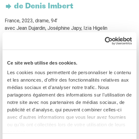
Francia
de Denis Imbert
Studiare in Francia
France, 2023, drame, 94’
PARTENARIATI
avec Jean Dujardin, Joséphine Japy, Izïa Higelin
Affittare i nostri spazi
Le cercle des amis
FILM EN V.O. AVEC SOUS-TITRES EN ITALIEN
CHI SIAMO
Contatti
Un soir d’ivresse, Pierre, écrivain explorateur, fait une chute
Ce site web utilise des cookies.
IF Italia
de plusieurs étages. Cet accident le plonge dans un coma
Come raggiungerci
profond. Sur son lit d’hôpital, revenu à la vie, il se fait la
Les cookies nous permettent de personnaliser le contenu
L'équipe
promesse de traverser la France à pied du Mercantour au
et les annonces, d'offrir des fonctionnalités relatives aux
Certificazione di qualità
Cotentin. Un voyage unique et hors du temps à la
médias sociaux et d'analyser notre trafic. Nous
La Carte Institut français
rencontre de l’hyper-ruralité, de la beauté de la France et
partageons également des informations sur l'utilisation de
Milano
de la renaissance de soi.
notre site avec nos partenaires de médias sociaux, de
Lavora con noi
publicité et d'analyse, qui peuvent combiner celles-ci
Sotto i fumi dell’alcool, Pierre, scrittore esploratore, cade
Istituzioni francesi
avec d'autres informations que vous leur avez fournies
da un piano alto e finisce in coma profondo. Sul letto
ou qu'ils ont collectées lors de votre utilisation de leurs
CERCA
d’ospedale, ripreso coscienza, giura a se stesso di
services.
attraversare la Francia a piedi dal Mercantour al Cotentin.