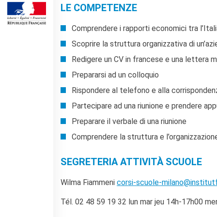
Corsi aziendali
LE COMPETENZE
Informazioni utili: Calendario
e CGV
Comprendere i rapporti economici tra l’Itali
Corsi di teatro
Scoprire la struttura organizzativa di un’az
DIPLOMI & TEST
Redigere un CV in francese e una lettera m
Diplomi DELF DALF
Prepararsi ad un colloquio
Test di lingua TCF
Rispondere al telefono e alla corrisponden
SERVIZIO TRADUZIONE
Partecipare ad una riunione e prendere app
MEDIATECA
Preparare il verbale di una riunione
Catalogo
Culturethèque
Comprendere la struttura e l’organizzazione 
CINEMA
SEGRETERIA ATTIVITÀ SCUOLE
SCUOLA & UNIVERSITÀ
Cooperazione educativa
Wilma Fiammeni
corsi-scuole-milano@institutf
Cooperazione
universitaria
Tél. 02 48 59 19 32 lun mar jeu 14h-17h00 me
Soggiorni linguistici in