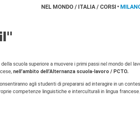
NEL MONDO
/
ITALIA
/
CORSI
MILAN
il"
i della scuola superiore a muovere i primi passi nel mondo del lav
ancese,
nell’ambito dell’Alternanza scuola-lavoro / PCTO.
nsentiranno agli studenti di prepararsi ad interagire in un conte
oprie competenze linguistiche e interculturali in lingua francese.