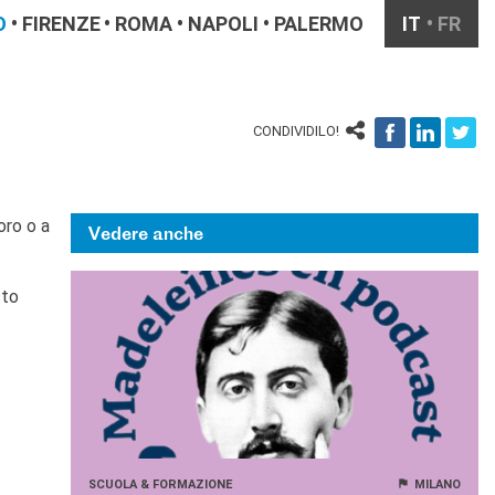
O
FIRENZE
ROMA
NAPOLI
PALERMO
IT
FR
CONDIVIDILO!
oro o a
Vedere anche
sto
SCUOLA & FORMAZIONE
MILANO