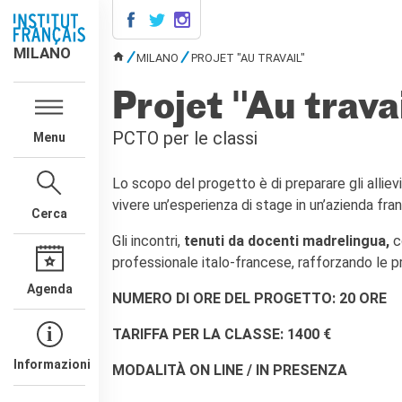
MILANO
MILANO
MILANO
PROJET "AU TRAVAIL"
TU SEI QUI
AGENDA
Projet "Au trava
CONTATTI
PCTO per le classi
Menu
CORSI DI FRANCESE
Corsi quadrimestrali e annuali
Lo scopo del progetto è di preparare gli alliev
di francese
vivere un’esperienza di stage in un’azienda fr
Corsi intensivi mensili di
Cerca
francese
Gli incontri,
tenuti da docenti madrelingua,
co
Corsi collettivi per bambini e
ragazzi
professionale italo-francese, rafforzando le pr
Corsi individuali
Agenda
NUMERO DI ORE DEL PROGETTO: 20 ORE
Ateliers tematici
Corsi di preparazione
TARIFFA PER LA CLASSE: 1400 €
DELF/DALF
Corsi su piattaforma
Informazioni
MODALITÀ ON LINE / IN PRESENZA
Corsi per le scuole