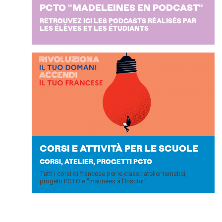
PCTO "MA­DE­LEI­NES EN PO­D­CA­ST"
RETROUVEZ ICI LES PODCASTS RÉALISÉS PAR
LES ÉLÈVES ET LES ÉTUDIANTS
CORSI E AT­TI­VITÀ PER LE SCUO­LE
CORSI, ATELIER, PROGETTI PCTO
Tutti i corsi di francese per le classi: atelier tematici,
progetti PCTO e "matinées à l'Institut"