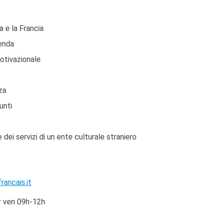
a e la Francia
ienda
otivazionale
za
unti
dei servizi di un ente culturale straniero
rancais.it
r ven 09h-12h