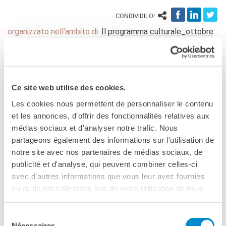
Corsi aziendali
CONDIVIDILO!
Informazioni utili: Calendario
e CGV
organizzato nell'ambito di:
Il programma culturale_ottobre
Corsi di teatro
2023
DIPLOMI & TEST
Diplomi DELF DALF
Test di lingua TCF
Ce site web utilise des cookies.
SERVIZIO TRADUZIONE
Les cookies nous permettent de personnaliser le contenu
et les annonces, d'offrir des fonctionnalités relatives aux
MEDIATECA
médias sociaux et d'analyser notre trafic. Nous
Catalogo
partageons également des informations sur l'utilisation de
Culturethèque
notre site avec nos partenaires de médias sociaux, de
CINEMA
publicité et d'analyse, qui peuvent combiner celles-ci
SCUOLA & UNIVERSITÀ
avec d'autres informations que vous leur avez fournies
Cooperazione educativa
ou qu'ils ont collectées lors de votre utilisation de leurs
MILANO
Cooperazione
services.
25 ottobre 2023, 18:00
universitaria
Sélection
Soggiorni linguistici in
Mediateca dell'Institut français Milano
Nécessaires