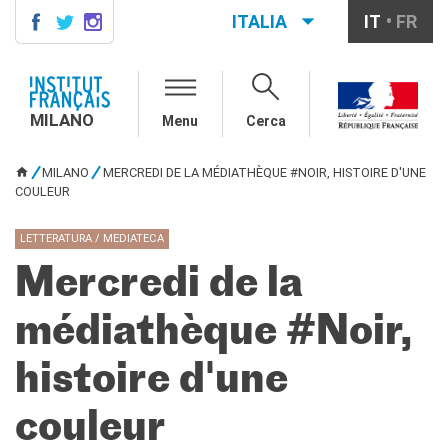
ITALIA
IT
FR
MILANO
AGENDA
MILANO
Menu
Cerca
CONTATTI
CORSI DI FRANCESE
MILANO
MERCREDI DE LA MÉDIATHÈQUE #NOIR, HISTOIRE D'UNE
TU SEI QUI
Corsi quadrimestrali e annuali
COULEUR
di francese
Corsi intensivi mensili di
LETTERATURA / MEDIATECA
francese
Mercredi de la
Corsi collettivi per bambini e
ragazzi
Corsi individuali
médiathèque #Noir,
Ateliers tematici
Corsi di preparazione
histoire d'une
DELF/DALF
Corsi su piattaforma
couleur
Corsi per le scuole