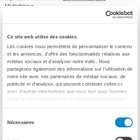
Corsi aziendali
Médiathèque
Informazioni utili: Calendario
e CGV
Corsi di teatro
DIPLOMI & TEST
Ce site web utilise des cookies.
Diplomi DELF DALF
Les cookies nous permettent de personnaliser le contenu
Test di lingua TCF
et les annonces, d'offrir des fonctionnalités relatives aux
médias sociaux et d'analyser notre trafic. Nous
SERVIZIO TRADUZIONE
partageons également des informations sur l'utilisation de
MEDIATECA
notre site avec nos partenaires de médias sociaux, de
Catalogo
publicité et d'analyse, qui peuvent combiner celles-ci
Culturethèque
avec d'autres informations que vous leur avez fournies
MILANO
CINEMA
ou qu'ils ont collectées lors de votre utilisation de leurs
services.
08 maggio 2019, 18:00
SCUOLA & UNIVERSITÀ
Sélection
Cooperazione educativa
Mediateca dell'Institut français Milano
Nécessaires
du
Cooperazione
Palazzo delle Stelline - Institut français Milano -
universitaria
consentement
Corso Magenta 63
Soggiorni linguistici in
Milano