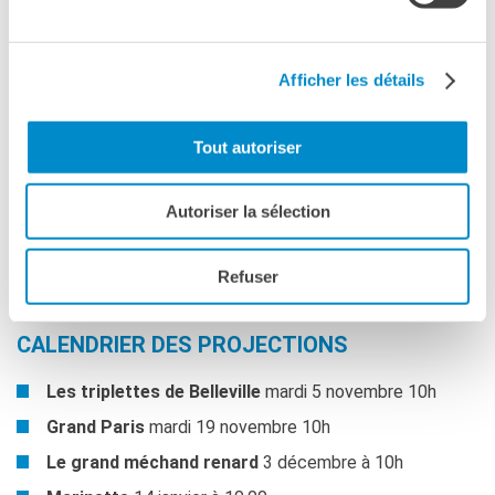
Titre Public cible
Les triplettes de Belleville sup grado I
Afficher les détails
Grand Paris sup grado II
Le grand méchant renard sup grado I
Marinette sup grado II
Tout autoriser
A l’abordage sup grado I
Marcher sur l’eau sup grado II
Autoriser la sélection
Petit pays sup grado II
Les magnétiques sup grado II
Refuser
CALENDRIER DES PROJECTIONS
Les triplettes de Belleville
mardi 5 novembre 10h
Grand Paris
mardi 19 novembre 10h
Le grand méchand renard
3 décembre à 10h