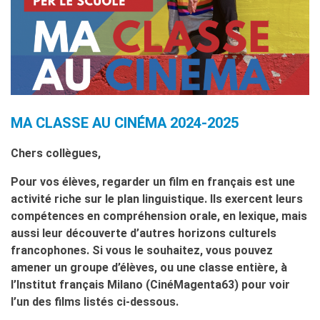
Corsi aziendali
Informazioni utili: Calendario
e CGV
Corsi di teatro
DIPLOMI & TEST
Diplomi DELF DALF
Test di lingua TCF
MA CLASSE AU CINÉMA 2024-2025
SERVIZIO TRADUZIONE
Chers collègues,
MEDIATECA
Pour vos élèves, regarder un film en français est une
Catalogo
activité riche sur le plan linguistique. Ils exercent leurs
Culturethèque
compétences en compréhension orale, en lexique, mais
CINEMA
aussi leur découverte d’autres horizons culturels
SCUOLA & UNIVERSITÀ
francophones. Si vous le souhaitez, vous pouvez
Cooperazione educativa
amener un groupe d’élèves, ou une classe entière, à
Cooperazione
l’Institut français Milano (CinéMagenta63) pour voir
universitaria
l’un des films listés ci-dessous.
Soggiorni linguistici in