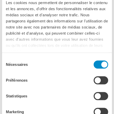
Les cookies nous permettent de personnaliser le contenu
enseignants d’une exploitation du film en classe (en amont
et les annonces, d'offrir des fonctionnalités relatives aux
de la projection, notamment).
médias sociaux et d'analyser notre trafic. Nous
Du matériel pédagogique est disponible sur la plateforme
partageons également des informations sur l'utilisation de
IFprofs :
https://ifprofs.org/it/groupe/Cineclub-
notre site avec nos partenaires de médias sociaux, de
francophone/
publicité et d'analyse, qui peuvent combiner celles-ci
avec d'autres informations que vous leur avez fournies
Pour vous aider à préparer le travail de classe, deux
ou qu'ils ont collectées lors de votre utilisation de leurs
rencontres introductives sont organisées – au niveau
services.
national et donc en ligne – les 8 octobre et 19
Sélection
novembre 2024.
Nécessaires
du
consentement
L’objectif de ces rencontres est double :
- vous présenter le programme national “ma classe au
Préférences
cinéma” et les films sélectionnés cette année
- établir les bases d’une éducation par les images.
Pour
Statistiques
vous inscrire, cliquez
ici
!
PROGRAMMATION
Marketing