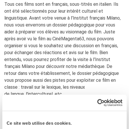
Francia
Tous ces films sont en français, sous-titrés en italien. Ils
Studiare in Francia
ont été sélectionnés pour leur intérêt culturel et
linguistique. Avant votre venue à l’Institut français Milano,
PARTENARIATI
nous vous enverrons un dossier pédagogique pour vous
Affittare i nostri spazi
aider à préparer vos élèves au visionnage du film. Juste
Le cercle des amis
après avoir vu le film au CinéMagenta63, nous pouvons
CHI SIAMO
organiser si vous le souhaitez une discussion en français,
Contatti
pour échanger des réactions et avis sur le film. Bien
IF Italia
entendu, vous pourrez profiter de la visite à l’Institut
Come raggiungerci
français Milano pour découvrir notre médiathèque. De
retour dans votre établissement, le dossier pédagogique
L'équipe
vous propose aussi des pistes pour exploiter ce film en
Certificazione di qualità
classe : travail sur le lexique, les niveaux
La Carte Institut français
Milano
de langue, l’interculturel, etc
Lavora con noi
Istituzioni francesi
Exploitation pédagogique
CERCA
Ce site web utilise des cookies.
Ces projections doivent faire l’objet de la part des