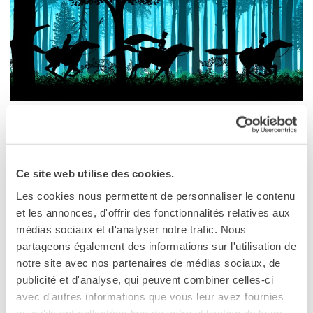
Corsi aziendali
Informazioni utili: Calendario
e CGV
Corsi di teatro
DIPLOMI & TEST
Diplomi DELF DALF
Test di lingua TCF
MILANO
SERVIZIO TRADUZIONE
24 marzo 2018, 11:00
MEDIATECA
Ce site web utilise des cookies.
Catalogo
CinéMagenta63
Culturethèque
Corso Magenta 63
Les cookies nous permettent de personnaliser le contenu
Milano
et les annonces, d'offrir des fonctionnalités relatives aux
CINEMA
médias sociaux et d'analyser notre trafic. Nous
Vedere la mappa
SCUOLA & UNIVERSITÀ
partageons également des informations sur l'utilisation de
Cooperazione educativa
notre site avec nos partenaires de médias sociaux, de
Michel Ocelot
Cooperazione
publicité et d'analyse, qui peuvent combiner celles-ci
universitaria
avec d'autres informations que vous leur avez fournies
Soggiorni linguistici in
ou qu'ils ont collectées lors de votre utilisation de leurs