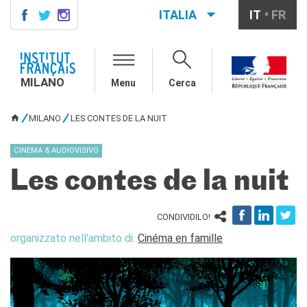
ITALIA
IT
FR
MILANO
AGENDA
MILANO
Menu
Cerca
CONTATTI
CORSI DI FRANCESE
MILANO
LES CONTES DE LA NUIT
TU SEI QUI
Corsi quadrimestrali e annuali
di francese
CINEMA & AUDIOVISIVO
Corsi intensivi mensili di
francese
Les contes de la nuit
Corsi collettivi per bambini e
ragazzi
Corsi individuali
CONDIVIDILO!
Ateliers tematici
organizzato nell'ambito di:
Cinéma en famille
Corsi di preparazione
DELF/DALF
Corsi su piattaforma
Corsi per le scuole