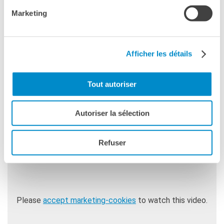
Marketing
César du Meilleur acteur pour Karim Leklou
Film conseillé à partir de 12 ans / Consigliato dai 12 anni
Afficher les détails
Con il sostegno dell’Institut français Paris
Tout autoriser
VERSIONE ORIGINALE FRANCESE CON
SOTTOTITOLI IN ITALIANO
Autoriser la sélection
Refuser
Please
accept marketing-cookies
to watch this video.