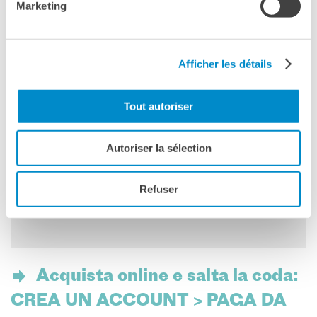
sconvolgerà per sempre le loro esistenze.
Marketing
VERSIONE ORIGINALE FRANCESE
CON SOTTOTITOLI IN ITALIANO
Afficher les détails
Tout autoriser
Autoriser la sélection
Please
accept marketing-cookies
to watch this video.
Refuser
Acquista online e salta la coda:
CREA UN ACCOUNT > PAGA DA