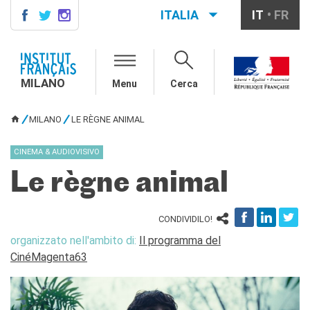
ITALIA
IT
FR
MILANO
AGENDA
MILANO
Menu
Cerca
CONTATTI
CORSI DI FRANCESE
MILANO
LE RÈGNE ANIMAL
TU SEI QUI
Corsi quadrimestrali e annuali
di francese
CINEMA & AUDIOVISIVO
Corsi intensivi mensili di
francese
Le règne animal
Corsi collettivi per bambini e
ragazzi
Corsi individuali
CONDIVIDILO!
Ateliers tematici
organizzato nell'ambito di:
Il programma del
Corsi di preparazione
CinéMagenta63
DELF/DALF
Corsi su piattaforma
Corsi per le scuole