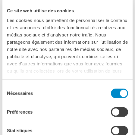
dell’Educazione nazionale, dell’Agence pour l’enseignement
français à l’étranger (AEFE - Agenzia per l’insegnamento
Ce site web utilise des cookies.
francese all’estero) e della Mission Laïque Française.
Les cookies nous permettent de personnaliser le contenu
et les annonces, d'offrir des fonctionnalités relatives aux
L’AEFE si occupa delle gestione del programma
médias sociaux et d'analyser notre trafic. Nous
LabelFrancÉducation. Dal mese di febbraio 2012 la
partageons également des informations sur l'utilisation de
certificazione «LabelFrancÉducation” è già stata attribuita
notre site avec nos partenaires de médias sociaux, de
a 716 istituti scolastici in 67 paesi del mondo.
publicité et d'analyse, qui peuvent combiner celles-ci
In Italia, sono già 19 istituti scolastici che hanno ottenuto
avec d'autres informations que vous leur avez fournies
il Label.
ou qu'ils ont collectées lors de votre utilisation de leurs
services.
Sélection
Nécessaires
L’adesione al programma è gratuita (eccetto per gli
du
istituti privati) e riguarda l’insegnamento scolastico dalla
consentement
scuola primaria al liceo.
Préférences
I licei con sezione EsaBac possono presentare una
candidatura esclusivamente per il biennio.
Statistiques