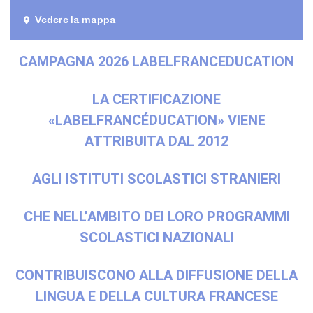
Francia
Vedere la mappa
Studiare in Francia
PARTENARIATI
CAMPAGNA 2026 LABELFRANCEDUCATION
Affittare i nostri spazi
Le cercle des amis
LA CERTIFICAZIONE
CHI SIAMO
«LABELFRANCÉDUCATION»
VIENE
Contatti
ATTRIBUITA DAL 2012
IF Italia
Come raggiungerci
AGLI ISTITUTI SCOLASTICI STRANIERI
L'équipe
Certificazione di qualità
La Carte Institut français
CHE NELL’AMBITO DEI LORO PROGRAMMI
Milano
SCOLASTICI NAZIONALI
Lavora con noi
Istituzioni francesi
CONTRIBUISCONO ALLA DIFFUSIONE DELLA
CERCA
LINGUA E DELLA CULTURA FRANCESE