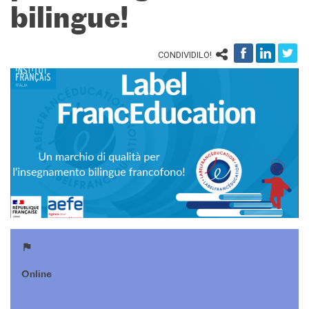
Corsi aziendali
bilingue!
Informazioni utili: Calendario
e CGV
Corsi di teatro
CONDIVIDILO!
DIPLOMI & TEST
Diplomi DELF DALF
Test di lingua TCF
SERVIZIO TRADUZIONE
MEDIATECA
Catalogo
Culturethèque
CINEMA
SCUOLA & UNIVERSITÀ
Cooperazione educativa
Cooperazione
Online
universitaria
Soggiorni linguistici in