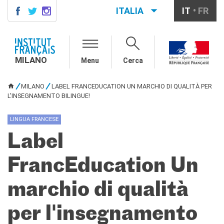
ITALIA
IT
FR
MILANO
AGENDA
MILANO
Menu
Cerca
CONTATTI
CORSI DI FRANCESE
MILANO
LABEL FRANCEDUCATION UN MARCHIO DI QUALITÀ PER
TU SEI QUI
Corsi quadrimestrali e annuali
L'INSEGNAMENTO BILINGUE!
di francese
Corsi intensivi mensili di
LINGUA FRANCESE
francese
Label
Corsi collettivi per bambini e
ragazzi
Corsi individuali
FrancEducation Un
Ateliers tematici
Corsi di preparazione
marchio di qualità
DELF/DALF
Corsi su piattaforma
per l'insegnamento
Corsi per le scuole