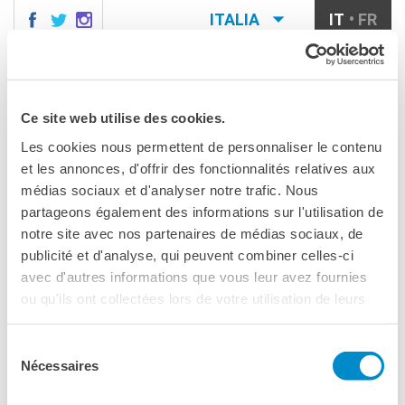
ITALIA
IT
FR
MILANO
AGENDA
MILANO
Menu
Cerca
Ce site web utilise des cookies.
CONTATTI
Les cookies nous permettent de personnaliser le contenu
CORSI DI FRANCESE
MILANO
FLÂNERIE IN FRANCESE
et les annonces, d'offrir des fonctionnalités relatives aux
TU SEI QUI
Corsi quadrimestrali e annuali
di francese
médias sociaux et d'analyser notre trafic. Nous
Flânerie in francese
Corsi intensivi mensili di
partageons également des informations sur l'utilisation de
francese
notre site avec nos partenaires de médias sociaux, de
Corsi collettivi per bambini e
CONDIVIDILO!
publicité et d'analyse, qui peuvent combiner celles-ci
ragazzi
Conversazione
avec d'autres informations que vous leur avez fournies
Corsi individuali
ou qu'ils ont collectées lors de votre utilisation de leurs
organizzato nell'ambito di:
Ateliers in francese
Ateliers tematici
services.
Corsi di preparazione
DELF/DALF
Sélection
Nécessaires
du
Corsi su piattaforma
MILANO
consentement
Corsi per le scuole