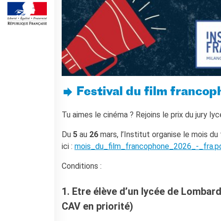
Corsi aziendali
Informazioni utili: Calendario
e CGV
Corsi di teatro
DIPLOMI & TEST
Diplomi DELF DALF
Test di lingua TCF
Festival du film francop
SERVIZIO TRADUZIONE
MEDIATECA
Tu aimes le cinéma ? Rejoins le prix du jury lyc
Catalogo
Du
5
au
26
mars, l’Institut organise le mois d
Culturethèque
ici :
mois_du_film_francophone_2026_-_fra.p
CINEMA
Conditions :
SCUOLA & UNIVERSITÀ
Cooperazione educativa
1. Etre élève d’un lycée de Lombard
Cooperazione
universitaria
CAV en priorité)
Soggiorni linguistici in