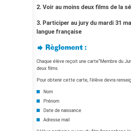
Francia
2. Voir au moins deux films de la sé
Studiare in Francia
PARTENARIATI
3. Participer au jury du mardi 31 m
Affittare i nostri spazi
langue française
Le cercle des amis
CHI SIAMO
Règlement :
Contatti
IF Italia
Chaque élève reçoit une carte“Membre du Jury
Come raggiungerci
deux films.
L'équipe
Pour obtenir cette carte, l’élève devra renseig
Certificazione di qualità
La Carte Institut français
Nom
Milano
Lavora con noi
Prénom
Istituzioni francesi
Date de naissance
CERCA
Adresse mail