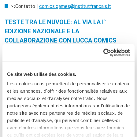
Francia
📧Contatto |
comics.games@institutfrancais.it
Studiare in Francia
TESTE TRA LE NUVOLE: AL VIA LA I°
PARTENARIATI
Affittare i nostri spazi
EDIZIONE NAZIONALE E LA
Le cercle des amis
COLLABORAZIONE CON LUCCA COMICS
CHI SIAMO
& GAMES
Contatti
L’Institut français Italia collabora con Lucca Comics &
IF Italia
Games, il più grande festival al mondo dedicato a fumetti,
Come raggiungerci
Ce site web utilise des cookies.
giochi, videogiochi, animazioni, immaginario fantasy, cosplay
L'équipe
Les cookies nous permettent de personnaliser le contenu
& music, movie e a tutta la pop culture: con l’inizio dell’anno
Certificazione di qualità
et les annonces, d'offrir des fonctionnalités relatives aux
scolastico 2025-2026 si apre la I°edizione del progetto
La Carte Institut français
Milano
médias sociaux et d'analyser notre trafic. Nous
Testa Tra Le Nuvole.
Un’iniziativa – interamente gratuita –
Lavora con noi
partageons également des informations sur l'utilisation de
volta a sostenere la scoperta, l’utilizzo e la creazione di
Istituzioni francesi
notre site avec nos partenaires de médias sociaux, de
fumetti e manga nelle scuole di tutta Italia dalle Primarie
publicité et d'analyse, qui peuvent combiner celles-ci
alle Secondarie. Il bando sarà disponibile dal 15 settembre
CERCA
avec d'autres informations que vous leur avez fournies
2025 sul sito
https://testetralenuvole.it/
assieme al form
ou qu'ils ont collectées lors de votre utilisation de leurs
per iscriversi (c’è tempo fino al 15 maggio 2026!) e i