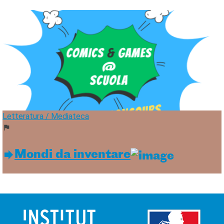
Letteratura / Mediateca
Mondi da in­ven­ta­re