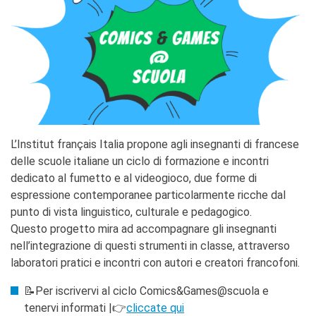
Corsi aziendali
Informazioni utili: Calendario
e CGV
Corsi di teatro
DIPLOMI & TEST
Diplomi DELF DALF
Test di lingua TCF
SERVIZIO TRADUZIONE
L’Institut français Italia propone agli insegnanti di francese
delle scuole italiane un ciclo di formazione e incontri
MEDIATECA
dedicato al fumetto e al videogioco, due forme di
Catalogo
espressione contemporanee particolarmente ricche dal
Culturethèque
punto di vista linguistico, culturale e pedagogico.
CINEMA
Questo progetto mira ad accompagnare gli insegnanti
SCUOLA & UNIVERSITÀ
nell’integrazione di questi strumenti in classe, attraverso
laboratori pratici e incontri con autori e creatori francofoni.
Cooperazione educativa
Cooperazione
📝Per iscrivervi al ciclo Comics&Games@scuola e
universitaria
tenervi informati |👉
cliccate qui
Soggiorni linguistici in