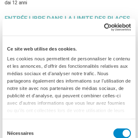
dai 12 anni
ENTRÉE LIBRE DANS LA LIMITE DES PLACES
DISPONIBLES / INGRESSO LIBERO FINO A
ESAURIMENTO POSTI DISPONIBILI
Ce site web utilise des cookies.
In collaborazione con Istituto Svizzero
Les cookies nous permettent de personnaliser le contenu
et les annonces, d'offrir des fonctionnalités relatives aux
médias sociaux et d'analyser notre trafic. Nous
partageons également des informations sur l'utilisation de
notre site avec nos partenaires de médias sociaux, de
publicité et d'analyse, qui peuvent combiner celles-ci
avec d'autres informations que vous leur avez fournies
Distribuzione Trent Film
ou qu'ils ont collectées lors de votre utilisation de leurs
services.
VERSIONE ORIGINALE FRANCESE CON
Sélection
SOTTOTITOLI IN ITALIANO
Nécessaires
du