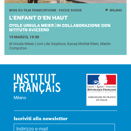
MOIS DU FILM FRANCOPHONE : FOCUS SUISSE
MILANO
L'EN­FANT D'EN HAUT
CYCLE URSULA MEIER | IN COLLABORAZIONE CON
ISTITUTO SVIZZERO
19 MARZO, 19:00
di Ursula Meier | con Léa Seydoux, Kacey Mottet Klein, Martin
Compston
Milano
Iscriviti alla newsletter