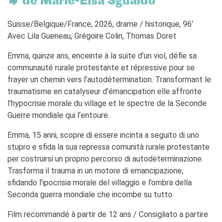
de Marie-Elsa Sgualdo
Francia
Studiare in Francia
Suisse/Belgique/France, 2026, drame / historique, 96’
PARTENARIATI
Avec Lila Gueneau, Grégoire Colin, Thomas Doret
Affittare i nostri spazi
Emma, quinze ans, enceinte à la suite d’un viol, défie sa
Le cercle des amis
communauté rurale protestante et répressive pour se
CHI SIAMO
frayer un chemin vers l’autodétermination. Transformant le
Contatti
traumatisme en catalyseur d’émancipation elle affronte
IF Italia
l’hypocrisie morale du village et le spectre de la Seconde
Come raggiungerci
Guerre mondiale qui l’entoure.
L'équipe
Emma, 15 anni, scopre di essere incinta a seguito di uno
Certificazione di qualità
stupro e sfida la sua repressa comunità rurale protestante
La Carte Institut français
per costruirsi un proprio percorso di autodeterminazione.
Milano
Trasforma il trauma in un motore di emancipazione,
Lavora con noi
sfidando l’ipocrisia morale del villaggio e l’ombra della
Istituzioni francesi
Seconda guerra mondiale che incombe su tutto.
CERCA
Film recommandé à partir de 12 ans / Consigliato a partire