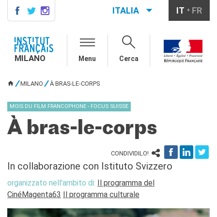
ITALIA
IT
FR
MILANO
AGENDA
MILANO
Menu
Cerca
CONTATTI
CORSI DI FRANCESE
MILANO
À BRAS-LE-CORPS
TU SEI QUI
Corsi quadrimestrali e annuali
di francese
MOIS DU FILM FRANCOPHONE - FOCUS SUISSE
Corsi intensivi mensili di
francese
À bras-le-corps
Corsi collettivi per bambini e
ragazzi
Corsi individuali
CONDIVIDILO!
In collaborazione con Istituto Svizzero
Ateliers tematici
Corsi di preparazione
organizzato nell'ambito di:
Il programma del
DELF/DALF
CinéMagenta63
Il programma culturale
Corsi su piattaforma
Corsi per le scuole