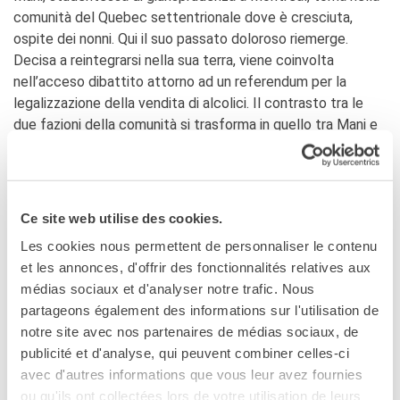
comunità del Quebec settentrionale dove è cresciuta,
ospite dei nonni. Qui il suo passato doloroso riemerge.
Decisa a reintegrarsi nella sua terra, viene coinvolta
nell’acceso dibattito attorno ad un referendum per la
legalizzazione della vendita di alcolici. Il contrasto tra le
due fazioni della comunità si trasforma in quello tra Mani e
Laura, contrabbandiera bianca che intasca i profitti della
vendita illegale di alcolici sotto gli occhi di tutti, nella
totale impunità.
Ce site web utilise des cookies.
Mani, étudiante en droit à Montréal, revient dans la
communauté du nord du Québec où elle a grandi. Accueillie
Les cookies nous permettent de personnaliser le contenu
par ses grands parents, elle se rend compte qu’un débat
et les annonces, d'offrir des fonctionnalités relatives aux
important divise la population sur la question de la
médias sociaux et d'analyser notre trafic. Nous
légalisation de la vente d’alcool sur le territoire. S’inspirant
partageons également des informations sur l'utilisation de
d’initiatives qui ont été conduites par le passé dans
notre site avec nos partenaires de médias sociaux, de
d’autres réserves, elle incite la cheffe de bande à mettre
publicité et d'analyse, qui peuvent combiner celles-ci
un référendum en place. Cela ne va pas de soi puisqu’une
avec d'autres informations que vous leur avez fournies
blanche qui tient le dépanneur du coin est largement
ou qu'ils ont collectées lors de votre utilisation de leurs