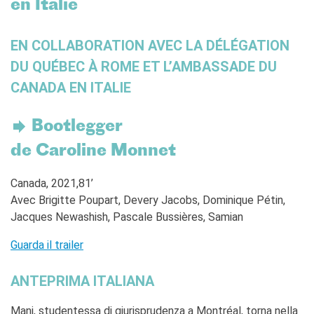
en Italie
Francia
Studiare in Francia
EN COLLABORATION AVEC LA DÉLÉGATION
PARTENARIATI
DU QUÉBEC À ROME ET L’AMBASSADE DU
Affittare i nostri spazi
Le cercle des amis
CANADA EN ITALIE
CHI SIAMO
Bootlegger
Contatti
IF Italia
de Caroline Monnet
Come raggiungerci
L'équipe
Canada, 2021,81’
Certificazione di qualità
Avec Brigitte Poupart, Devery Jacobs, Dominique Pétin,
La Carte Institut français
Jacques Newashish, Pascale Bussières, Samian
Milano
Lavora con noi
Guarda il trailer
Istituzioni francesi
ANTEPRIMA ITALIANA
CERCA
Mani, studentessa di giurisprudenza a Montréal, torna nella