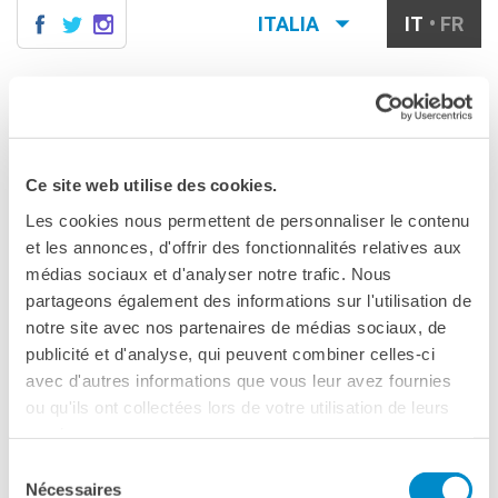
ITALIA
IT
FR
MILANO
AGENDA
MILANO
Menu
Cerca
CONTATTI
CORSI DI FRANCESE
Ce site web utilise des cookies.
MILANO
APERITIVO IN FRANCESE
TU SEI QUI
Corsi quadrimestrali e annuali
Les cookies nous permettent de personnaliser le contenu
di francese
Aperitivo in
et les annonces, d'offrir des fonctionnalités relatives aux
Corsi intensivi mensili di
médias sociaux et d'analyser notre trafic. Nous
francese
Francese
partageons également des informations sur l'utilisation de
Corsi collettivi per bambini e
ragazzi
notre site avec nos partenaires de médias sociaux, de
Corsi individuali
publicité et d'analyse, qui peuvent combiner celles-ci
CONDIVIDILO!
avec d'autres informations que vous leur avez fournies
Ateliers tematici
Conversazione
ou qu'ils ont collectées lors de votre utilisation de leurs
Corsi di preparazione
DELF/DALF
organizzato nell'ambito di:
L'agenda de l'Institut | Automne
services.
Corsi su piattaforma
2025
Sélection
Corsi per le scuole
Nécessaires
du