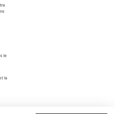
tre
ons
s le
et la