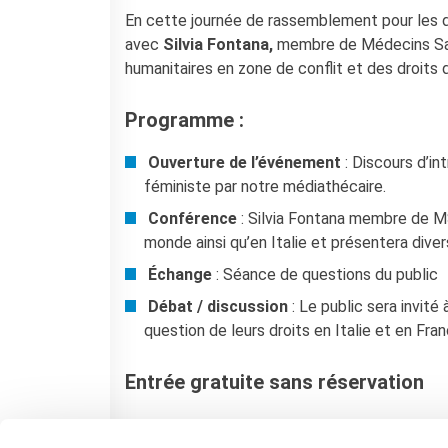
Francia
En cette journée de rassemblement pour les dr
Studiare in Francia
avec
Silvia Fontana,
membre de Médecins Sans
PARTENARIATI
humanitaires en zone de conflit et des droits
Affittare i nostri spazi
Le cercle des amis
Programme :
CHI SIAMO
Ouverture de l’événement
: Discours d’i
Contatti
féministe par notre médiathécaire.
IF Italia
Conférence
: Silvia Fontana membre de MS
Come raggiungerci
monde ainsi qu’en Italie et présentera dive
L'équipe
Certificazione di qualità
É​change
: Séance de questions du public
La Carte Institut français
Débat / discussion
: Le public sera invité
Milano
question de leurs droits en Italie et en Fran
Lavora con noi
Istituzioni francesi
Entrée gratuite sans réservation
CERCA
Ingresso libero senza prenotazione