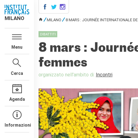
MILANO
MILANO
MILANO
8 MARS : JOURNÉE INTERNATIONALE DE
TU SEI QUI
AGENDA
DIBATTITI
CONTATTI
8 mars : Journée
Menu
CORSI DI FRANCESE
Corsi quadrimestrali e annuali
femmes
di francese
Corsi intensivi mensili di
Cerca
organizzato nell'ambito di:
Incontri
francese
Corsi collettivi per bambini e
ragazzi
Corsi individuali
Agenda
Ateliers tematici
Corsi di preparazione
DELF/DALF
Corsi su piattaforma
Informazioni
Corsi per le scuole