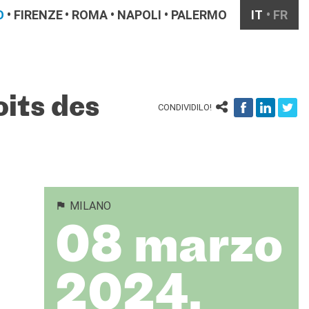
O
FIRENZE
ROMA
NAPOLI
PALERMO
IT
FR
oits des
CONDIVIDILO!
MILANO
08 marzo
2024,