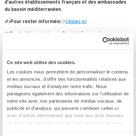
d’autres établissements français et des ambassades
du bassin méditerranéen
.
✍️
Pour rester informés
👉
cliquez ici
📧
Contact
|
gustodyssee@institutfrancais.it
OBJECTIFS DU PROJET
Renforcer la
créativité et l’innovation
et valoriser les
Ce site web utilise des cookies.
initiatives des jeunes.
Les cookies nous permettent de personnaliser le contenu
Initier des
collaborations entre partenaires
de
et les annonces, d'offrir des fonctionnalités relatives aux
toutes les rives de la Méditerranée.
médias sociaux et d'analyser notre trafic. Nous
partageons également des informations sur l'utilisation de
Consolider
l’avancée dans le parcours professionnel
notre site avec nos partenaires de médias sociaux, de
et la
coopération bilatérale
entre la France et l’Italie
publicité et d'analyse, qui peuvent combiner celles-ci
(Traité du Quirinal et rencontres Campus Pro).
avec d'autres informations que vous leur avez fournies
Promouvoir
l’apprentissage du français
et la
ou qu'ils ont collectées lors de votre utilisation de leurs
certification linguistique
en français dans les filières
services.
professionnelles en Italie.