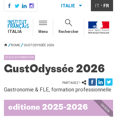
ITALIE
IT
FR
ITALIA
AGENDA
ITALIA
Menu
Rechercher
ÉCOLE & UNIVERSITÉ
Coopération éducative
ROME
GUSTODYSSÉE 2026
Coopération universitaire
VOUS ÊTES ICI
Étudier en France
ÉCOLE & FORMATION
LE PALAIS FARNÈSE
GustOdyssée 2026
QUI SOMMES-NOUS ?
Contacts
PARTAGEZ !
Offres d'emplois/stages
Gastronomie & FLE, formation professionnelle
RECHERCHER
SAISON
editione 2025-2026