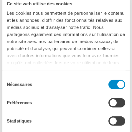
Ce site web utilise des cookies.
Les cookies nous permettent de personnaliser le contenu
et les annonces, d'offrir des fonctionnalités relatives aux
ROMA
médias sociaux et d'analyser notre trafic. Nous
PRIX PA­LA­TINE
partageons également des informations sur l'utilisation de
CÉRÉMONIE DE REMISE DE PRIX
notre site avec nos partenaires de médias sociaux, de
CONCOURS VIDÉOS 2026
publicité et d'analyse, qui peuvent combiner celles-ci
avec d'autres informations que vous leur avez fournies
ou qu'ils ont collectées lors de votre utilisation de leurs
services.
Sélection
Nécessaires
du
consentement
Préférences
Statistiques
ÉCOLE & FORMATION
VIVE LA REN­TRÉE DES PROFS 2025-​