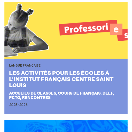
LANGUE FRANÇAISE
LES AC­TI­VI­TÉS POUR LES ÉCOLES À
L'INS­TI­TUT FRAN­ÇAIS CENTRE SAINT
LOUIS
ACCUEILS DE CLASSES, COURS DE FRANÇAIS, DELF,
PCTO, RENCONTRES
2025-2026