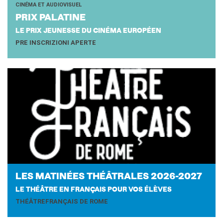
CINÉMA ET AUDIOVISUEL
PRIX PA­LA­TINE
LE PRIX JEUNESSE DU CINÉMA EUROPÉEN
PRE INSCRIZIONI APERTE
LES MA­TI­NÉES THÉÂ­TRALES 2026-​2027
LE THÉÂTRE EN FRANÇAIS POUR VOS ÉLÈVES
THÉÂTREFRANÇAIS DE ROME