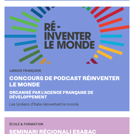
LANGUE FRANÇAISE
CONCOURS DE POD­CAST RÉ­IN­VEN­TER
LE MONDE
ORGANISÉ PAR L’AGENCE FRANÇAISE DE
DÉVELOPPEMENT
Les lycéens d'Italie réinventent le monde
ÉCOLE & FORMATION
SE­MI­NA­RI RÉ­GIO­NA­LI ESA­BAC