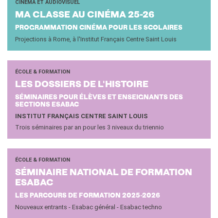
CINÉMA ET AUDIOVISUEL
MA CLASSE AU CI­NÉ­MA 25-26
PROGRAMMATION CINÉMA POUR LES SCOLAIRES
Projections à Rome, à l'Institut Français Centre Saint Louis
ÉCOLE & FORMATION
LES DOS­SIERS DE L'HIS­TOIRE
SÉMINAIRES POUR ÉLÈVES ET ENSEIGNANTS DES
SECTIONS ESABAC
INSTITUT FRANÇAIS CENTRE SAINT LOUIS
Trois séminaires par an pour les 3 niveaux du triennio
ÉCOLE & FORMATION
SÉ­MI­NAIRE NA­TIO­NAL DE FOR­MA­TION
ESA­BAC
LES PARCOURS DE FORMATION 2025-2026
Nouveaux entrants - Esabac général - Esabac techno