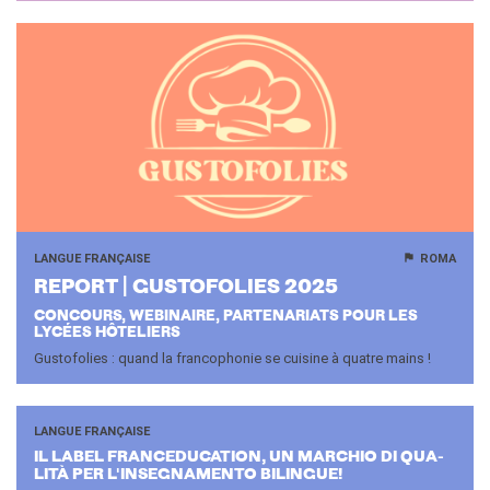
LANGUE FRANÇAISE
ROMA
RE­PORT | GUS­TO­FO­LIES 2025
CONCOURS, WEBINAIRE, PARTENARIATS POUR LES
LYCÉES HÔTELIERS
Gustofolies : quand la francophonie se cuisine à quatre mains !
LANGUE FRANÇAISE
IL LABEL FRAN­CE­DU­CA­TION, UN MAR­CHIO DI QUA­
LI­TÀ PER L'IN­SE­GNA­MEN­TO BI­LINGUE!