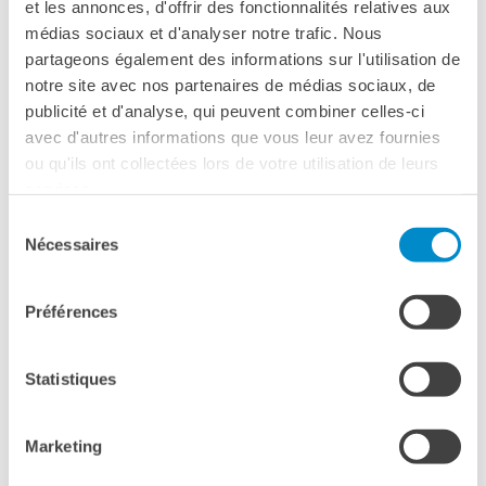
pays. En Italie, l’Espace Campus France est situé à Rome
et les annonces, d'offrir des fonctionnalités relatives aux
et travaille en étroite collaboration avec les lecteurs
médias sociaux et d'analyser notre trafic. Nous
d’échange français enseignant dans
partageons également des informations sur l'utilisation de
les universités italiennes.
notre site avec nos partenaires de médias sociaux, de
publicité et d'analyse, qui peuvent combiner celles-ci
UN PORTAIL INTERNET
avec d'autres informations que vous leur avez fournies
ou qu'ils ont collectées lors de votre utilisation de leurs
Campus France met à disposition un grand nombre
services.
d’informations sur Internet : fiches, catalogues, supports
Sélection
promotionnels, actualités, etc.
Nécessaires
du
consentement
Site Internet national
:
www.campusfrance.org
(en
français et en anglais)
Préférences
Site Internet
local
:
www.italie.campusfrance.org
(en italien)
Statistiques
DES SERVICES PERSONNALISÉS
Marketing
► Mise à disposition d’un
catalogue des formations