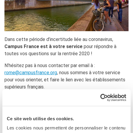
Dans cette période d’incertitude liée au coronavirus,
Campus France est à votre service
pour répondre à
toutes vos questions sur la rentrée 2020 !
N’hésitez pas à nous contacter par email à :
rome@campusfrance.org
, nous sommes à votre service
pour vous orienter, et faire le lien avec les établissements
supérieurs français.
Campus France est l’
Agence française pour la
promotion de l’enseignement supérieur, l’accueil et la
mobilité internationale
. Pour mener à bien ses missions
Ce site web utilise des cookies.
de promotion et d’information, elle dispose de 255
Espaces et Antennes Campus France implantés dans 121
Les cookies nous permettent de personnaliser le contenu