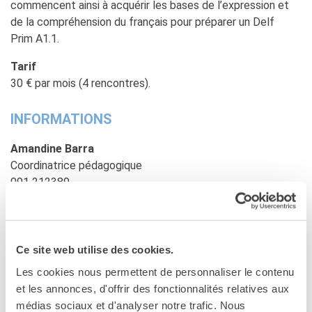
commencent ainsi à acquérir les bases de l’expression et
Bottega
de la compréhension du français pour préparer un Delf
Appels à candidatures
Prim A1.1.
Résidences 2026
Résidences passées
Tarif
Chantiers culturels à la
30 € par mois (4 rencontres).
Zisa
RECHERCHER
INFORMATIONS
Amandine Barra
Coordinatrice pédagogique
091 212389
amandine.barra@institutfrancais.it
Ce site web utilise des cookies.
Les cookies nous permettent de personnaliser le contenu
et les annonces, d'offrir des fonctionnalités relatives aux
médias sociaux et d'analyser notre trafic. Nous
Richiedi informazioni sui corsi di francese