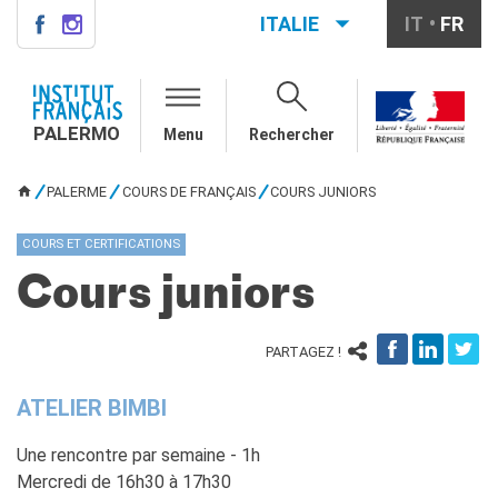
ITALIE
IT
FR
PALERMO
QUI SOMMES-NOUS ?
PALERMO
Menu
Rechercher
Notre équipe
Informations utiles
PALERME
COURS DE FRANÇAIS
COURS JUNIORS
VOUS ÊTES ICI
COURS DE FRANÇAIS
Cours de français général
COURS ET CERTIFICATIONS
Cours intensifs
Cours juniors
Cours à la carte
Atelier
Cours de préparation DELF-
PARTAGEZ !
DALF
Cours pour écoles
ATELIER BIMBI
DIPLÔMES ET TESTS
Une rencontre par semaine - 1h
DELF-DALF
Mercredi de 16h30 à 17h30
Autres tests