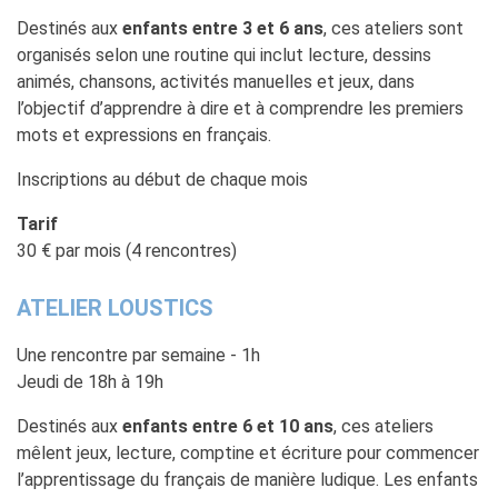
Destinés aux
enfants entre 3 et 6 ans
, ces ateliers sont
MÉDIATHÈQUE
organisés selon une routine qui inclut lecture, dessins
Culturethèque
animés, chansons, activités manuelles et jeux, dans
PARCOURS EN FRANÇAIS
l’objectif d’apprendre à dire et à comprendre les premiers
Activités pour la classe
mots et expressions en français.
Atelier
Inscriptions au début de chaque mois
Certifications
Formations pour les
Tarif
profs
30 € par mois (4 rencontres)
Mobilité
UNIVERSITÉ
ATELIER LOUSTICS
Coopération universitaire
Étudier en France
Une rencontre par semaine - 1h
Soggiorni linguistici in
Jeudi de 18h à 19h
Francia
Destinés aux
enfants entre 6 et 10 ans
, ces ateliers
KULTUR ENSEMBLE
mêlent jeux, lecture, comptine et écriture pour commencer
PALERME
l’apprentissage du français de manière ludique. Les enfants
Atelier Panormos - La