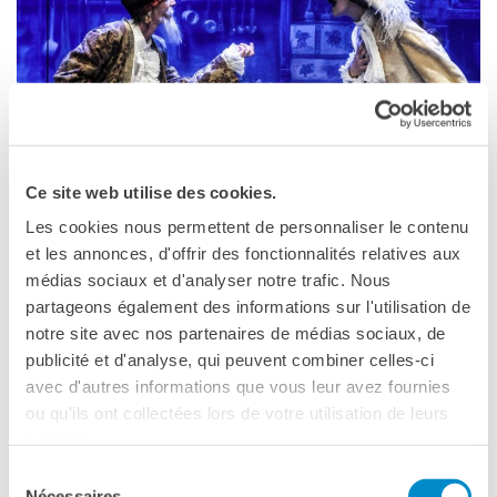
Frantastique
STUDIARE IN FRANCIA
Campus France
ACPF - COOPERAZIONE
EDUCATIVA
Risorse per i docenti di
francese
Ce site web utilise des cookies.
FIRENZE
Les cookies nous permettent de personnaliser le contenu
ARCHIVIO
EVENTI/PODCAST
et les annonces, d'offrir des fonctionnalités relatives aux
Institut français Firenze
médias sociaux et d'analyser notre trafic. Nous
ATTIVITÀ PER LE SCUOLE
Palazzo Lenzi, Piazza Ognissanti, 2
partageons également des informations sur l'utilisation de
Offerta EsaBac
Firenze
Téléphone +39 055 2718801
notre site avec nos partenaires de médias sociaux, de
Les Classes Découverte
(public scolaire)
Fax firenze@institutfrancais.it
publicité et d'analyse, qui peuvent combiner celles-ci
Les Matinées
avec d'autres informations que vous leur avez fournies
Voir la carte
Le chiavi della città
ou qu'ils ont collectées lors de votre utilisation de leurs
Ma classe au cinéma
services.
STAGES ET TOURNÉES EN ITALIE DU
Pcto
Sélection
THEATRE FRANCAIS DE ROME
Nécessaires