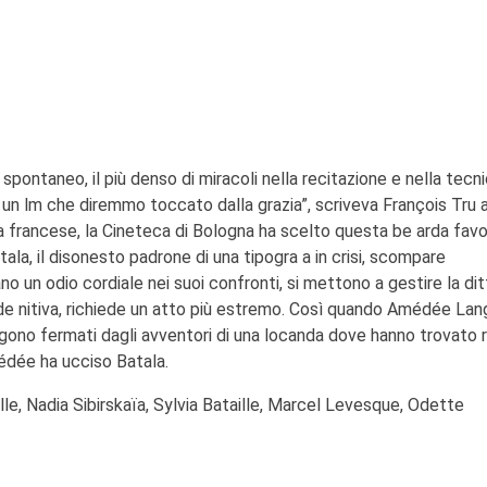
iù spontaneo, il più denso di miracoli nella recitazione e nella tecni
zza, un lm che diremmo toccato dalla grazia”, scriveva François Tru 
ma francese, la Cineteca di Bologna ha scelto questa be arda favo
ala, il disonesto padrone di una tipogra a in crisi, scompare
o un odio cordiale nei suoi confronti, si mettono a gestire la dit
e nitiva, richiede un atto più estremo. Così quando Amédée Lan
engono fermati dagli avventori di una locanda dove hanno trovato r
édée ha ucciso Batala.
lle, Nadia Sibirskaïa, Sylvia Bataille, Marcel Levesque, Odette