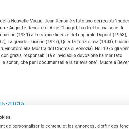
o della Nouvelle Vague, Jean Renoir è stato uno dei registi “moder
erre Auguste Renoir e di Aline Charigot, ha diretto una serie di
 chienne (1931) a Le strane licenze del caporale Dupont (1963),
, La grande illusione (1937), Questa terra è mia (1943), L’uomo
i, vincitore alla Mostra del Cinema di Venezia). Nel 1975 gli ven
 con grazia, responsabilità e invidiabile devozione ha meritato
i e sonori, che per i documentari e la televisione”. Muore a Beverl
it.ly/2FLC12e
okies.
t de personnaliser le contenu et les annonces, d'offrir des fonct