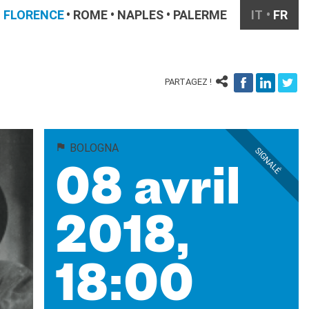
FLORENCE
ROME
NAPLES
PALERME
IT
FR
PARTAGEZ !
BOLOGNA
SIGNALÉ
08 avril
2018,
18:00