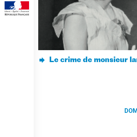
Frantastique
STUDIARE IN FRANCIA
Campus France
ACPF - COOPERAZIONE
EDUCATIVA
Risorse per i docenti di
francese
Le crime de monsieur l
ARCHIVIO
EVENTI/PODCAST
ATTIVITÀ PER LE SCUOLE
Offerta EsaBac
Les Classes Découverte
(public scolaire)
Les Matinées
DOME
Le chiavi della città
Ma classe au cinéma
Pcto