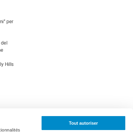
ni” per
 del
ne
y Hills
Tout autoriser
ionnalités