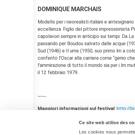
DOMINIQUE MARCHAIS
Modello per i neorealisti italiani e antesignan
eccellenza. Figlio del pittore impressionista Pi
capolavori sempre in anticipo sui tempi. Da La
passando per Boudou salvato dalle acque (1932)
Sud (1946) e Il ume (1950, suo primo lm a color
conferito l’Oscar alla carriera come “genio che
l’ammirazione di tutto il mondo sia per i lm mut
il 12 febbraio 1979.
——-
Maggiori informazioni sul festival
:
http://b
Evento Facebook
:
http://bit.ly/2FTeU8n
Ce site web utilise des co
Les cookies nous permetten