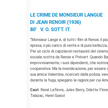
BIBLIOTHÈQUE-
MÉDIATHÈQUE
Catalogo online
LE CRIME DE MONSIEUR LANGUE
Culturethèque
DI JEAN RENOIR (1936)
Salon de lecture (online)
80’ V. O. SOTT. IT.
LIBRAIRIE FRANÇAISE DE
FLORENCE
“Monsieur Lange è, di tutti i film di Renoir, il p
CONSULAT DE FRANCE À
ripresa, il più carico di verità e di pura belle
FLORENCE
Per un ciclo di capolavori restaurati del cine
RECHERCHER
sociale scritta da Renoir e Prévert. Quando Bat
improvvisamente, i suoi dipendenti, che nutrivan
cooperativa. Ma la rivendicazione, per essere d
sua amica Valentine, ricercati dalla polizia, v
durante la fuga, spiegano le ragioni per cui Am
Cast
: René Lefèvre, Jules Berry, Odette Flore
Talazac, Henri Guisol