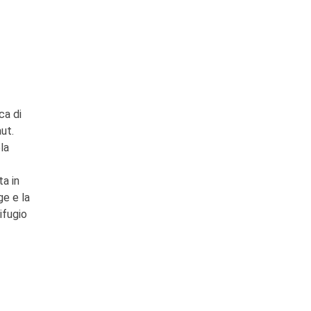
ca di
aut.
la
ta in
ge e la
ifugio