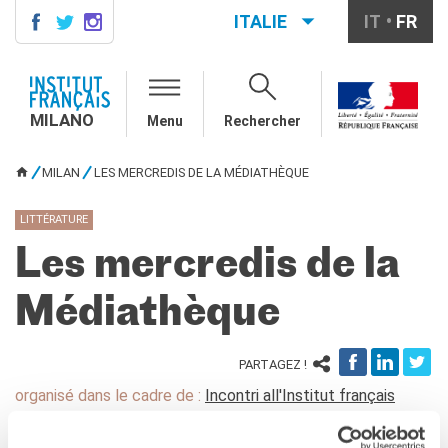
ITALIE
IT
FR
MILANO
AGENDA
MILANO
Menu
Rechercher
AGENDA
CONTACTS
MILAN
LES MERCREDIS DE LA MÉDIATHÈQUE
VOUS ÊTES ICI
COURS DE FRANÇAIS
Cours quadrimestriels et
LITTÉRATURE
annuels de français
Les mercredis de la
Cours intensifs mensuels de
français
Médiathèque
Cours collectifs enfants et
adolescents
Cours privés sur mesure
PARTAGEZ !
Ateliers thématiques
organisé dans le cadre de :
Incontri all'Institut français
Cours de préparation
DELF/DALF
Milano
Corsi su piattaforma