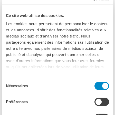
Cours pour les écoles
Cours entreprises
Ce site web utilise des cookies.
Informazioni utili: Calendario
e CGV
Les cookies nous permettent de personnaliser le contenu
Cours de théâtre
et les annonces, d'offrir des fonctionnalités relatives aux
médias sociaux et d'analyser notre trafic. Nous
DIPLÔMES ET TESTS
partageons également des informations sur l'utilisation de
Diplômes DELF DALF
notre site avec nos partenaires de médias sociaux, de
Test de Connaissance du
Français TCF
publicité et d'analyse, qui peuvent combiner celles-ci
avec d'autres informations que vous leur avez fournies
SERVICES DE
MILANO
ou qu'ils ont collectées lors de votre utilisation de leurs
TRADUCTION
services.
MÉDIATHÈQUE
Incontriamoci attorno ai
Sélection
Accès au catalogue
libri
Nécessaires
du
Culturethèque
Mediateca dell'Institut français Milano
consentement
Palazzo delle Stelline - Institut français Milano -
CINEMA
Préférences
Corso Magenta 63
ÉCOLE & UNIVERSITÉ
Milano
Coopération éducative
Téléphone 0248591940