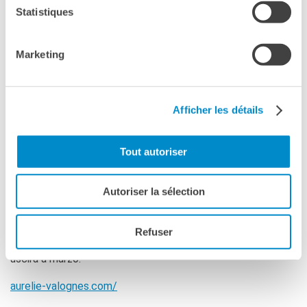
Voir la carte
Coopération universitaire
Statistiques
Séjours linguistiques en
France
Marketing
Étudier en France
Fin dal suo primo romanzo
Mémé dans les orties
, pubblicato
PARTENARIATS
on line prima di essere stampato, Aurélie Valognes ha
Louer nos espaces
saputo toccare il cuore dei lettori con personaggi e
Afficher les détails
Le cercle des amis
situazioni familiari, storie di relazioni tra le generazioni
raccontate con lo scopo di abbellire la vita. Il successo in
QUI SOMMES-NOUS ?
Francia è stato immediato, grazie al passaparola tra i
Tout autoriser
Contatti
lettori. Le copertine a quadretti e i titoli presi dalle
L'Institut français Italia
espressioni popolari hanno fatto di Aurélie una garanzia di
Où sommes nous ?
Autoriser la sélection
successo per gli editori e di conforto e risate per i lettori.
Notre équipe
Notre charte qualité
La scrittrice, che vive a Milano, racconterà il suo percorso e
Refuser
La Carte Institut français
parlerà del prossimo libro,
Au petit bonheur la chance
, che
Milano
uscirà a marzo.
Offres d'emplois/stages
aurelie-valognes.com/
Autres institutions
françaises