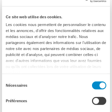
Cours pour les écoles
Cours entreprises
Informazioni utili: Calendario
Ce site web utilise des cookies.
e CGV
Les cookies nous permettent de personnaliser le contenu
Cours de théâtre
et les annonces, d'offrir des fonctionnalités relatives aux
DIPLÔMES ET TESTS
médias sociaux et d'analyser notre trafic. Nous
Diplômes DELF DALF
partageons également des informations sur l'utilisation de
Test de Connaissance du
notre site avec nos partenaires de médias sociaux, de
Français TCF
publicité et d'analyse, qui peuvent combiner celles-ci
avec d'autres informations que vous leur avez fournies
SERVICES DE
MILANO
TRADUCTION
ou qu'ils ont collectées lors de votre utilisation de leurs
services.
MÉDIATHÈQUE
21 février 2018, 18:00
Accès au catalogue
Sélection
Mediateca dell'Institut français Milano
Nécessaires
Culturethèque
du
Palazzo delle Stelline - Institut français Milano -
consentement
Corso Magenta 63
CINEMA
Milano
Préférences
ÉCOLE & UNIVERSITÉ
Téléphone 0248591940
Coopération éducative