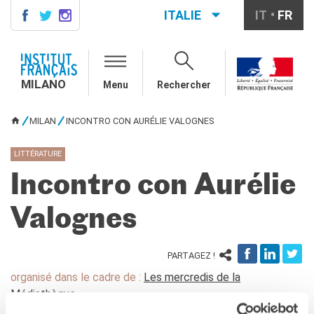
ITALIE
IT
FR
MILANO
AGENDA
MILANO
Menu
Rechercher
AGENDA
CONTACTS
MILAN
INCONTRO CON AURÉLIE VALOGNES
VOUS ÊTES ICI
COURS DE FRANÇAIS
Cours quadrimestriels et
LITTÉRATURE
annuels de français
Incontro con Aurélie
Cours intensifs mensuels de
français
Valognes
Cours collectifs enfants et
adolescents
Cours privés sur mesure
PARTAGEZ !
Ateliers thématiques
organisé dans le cadre de :
Les mercredis de la
Cours de préparation
DELF/DALF
Médiathèque
Corsi su piattaforma