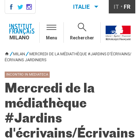
ITALIE
IT
FR
MILANO
AGENDA
MILANO
Menu
Rechercher
AGENDA
CONTACTS
MILAN
MERCREDI DE LA MÉDIATHÈQUE #JARDINS D'ÉCRIVAINS/
VOUS ÊTES ICI
ÉCRIVAINS JARDINIERS
COURS DE FRANÇAIS
Cours quadrimestriels et
annuels de français
INCONTRO IN MEDIATECA
Cours intensifs mensuels de
Mercredi de la
français
Cours collectifs enfants et
médiathèque
adolescents
Cours privés sur mesure
#Jardins
Ateliers thématiques
Cours de préparation
DELF/DALF
d'écrivains/Écrivains
Corsi su piattaforma