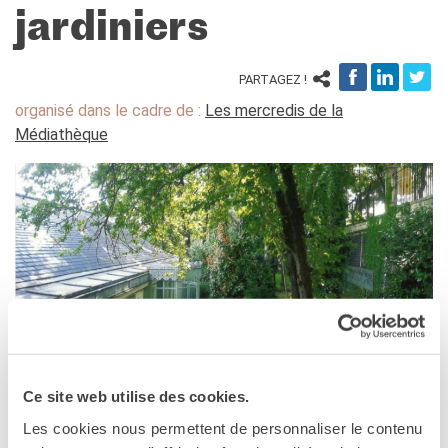
Cours pour les écoles
jardiniers
Cours entreprises
Informazioni utili: Calendario
PARTAGEZ !
e CGV
Cours de théâtre
organisé dans le cadre de :
Les mercredis de la
Médiathèque
DIPLÔMES ET TESTS
Diplômes DELF DALF
Test de Connaissance du
Français TCF
SERVICES DE
TRADUCTION
MÉDIATHÈQUE
Accès au catalogue
Culturethèque
CINEMA
Ce site web utilise des cookies.
ÉCOLE & UNIVERSITÉ
MILANO
Les cookies nous permettent de personnaliser le contenu
Coopération éducative