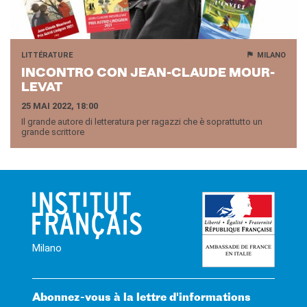
LITTÉRATURE
MILANO
IN­CON­TRO CON JEAN-​CLAUDE MOUR­
LE­VAT
25 MAI 2022, 18:00
Il grande autore di letteratura per ragazzi che è soprattutto un
grande scrittore
Milano
Abonnez-vous à la lettre d'informations