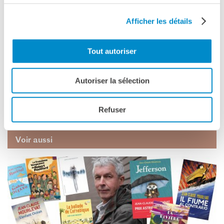
in francese
RECHERCHER
Afficher les détails
ingresso gratuito su prenotazione
Tout autoriser
Nel rispetto delle regole sanitaire, vi invitiamo a prenotare
inviando una mail a
mediateca-milano@institutfrancais.it
o
telefonando allo 02 - 48 59 19 40 o 02 -48 59 19 38.
Autoriser la sélection
Vi ricordiamo l’obbligo della mascherina FFP2.
Refuser
Voir aussi