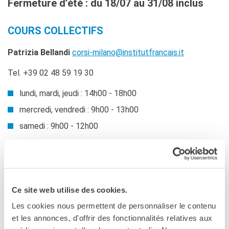
Fermeture d’été : du 18/07 au 31/08 inclus
Cours pour les écoles
Cours entreprises
COURS COLLECTIFS
Informazioni utili: Calendario
e CGV
Patrizia Bellandi
corsi-milano@institutfrancais.it
Cours de théâtre
Tel. +39 02 48 59 19 30
DIPLÔMES ET TESTS
Diplômes DELF DALF
lundi, mardi, jeudi : 14h00 - 18h00
Test de Connaissance du
Français TCF
mercredi, vendredi : 9h00 - 13h00
samedi : 9h00 - 12h00
SERVICES DE
TRADUCTION
COURS SUR MESURE POUR PRIVÉS,
MÉDIATHÈQUE
Accès au catalogue
ÉCOLES ET ENTREPRISES
Culturethèque
Wilma Fiammeni
Ce site web utilise des cookies.
CINEMA
Les cookies nous permettent de personnaliser le contenu
Tel. +39 02 48 59 19 32
corsi-aziende-
ÉCOLE & UNIVERSITÉ
et les annonces, d'offrir des fonctionnalités relatives aux
milano@institutfrancais.it
Coopération éducative