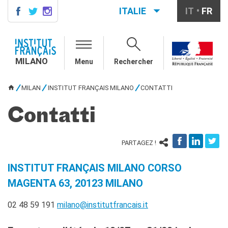
ITALIE
IT
FR
MILANO
AGENDA
MILANO
Menu
Rechercher
AGENDA
CONTACTS
MILAN
INSTITUT FRANÇAIS MILANO
CONTATTI
VOUS ÊTES ICI
COURS DE FRANÇAIS
Contatti
Cours quadrimestriels et
annuels de français
Cours intensifs mensuels de
PARTAGEZ !
français
Cours collectifs enfants et
adolescents
INSTITUT FRANÇAIS MILANO CORSO
Cours privés sur mesure
MAGENTA 63, 20123 MILANO
Ateliers thématiques
Cours de préparation
02 48 59 191
milano@institutfrancais.it
DELF/DALF
Corsi su piattaforma