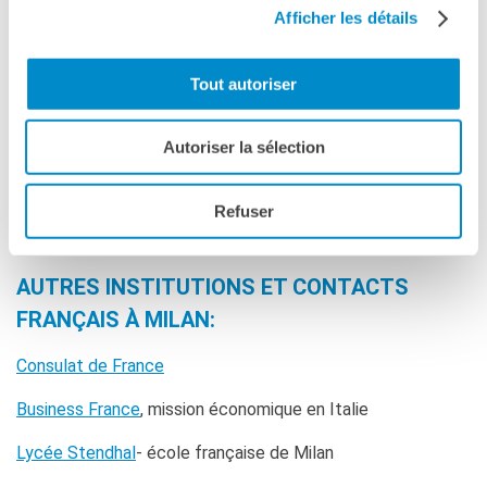
Afficher les détails
jeudi : 14h00 - 18h30
RECHERCHER
vendredi : 10h00 - 14h00
Tout autoriser
samedi : 06/06 et 20/06 09h30 - 12h00
lundi : fermé
Autoriser la sélection
CINÉMA - CULTURE
Refuser
milano@institutfrancais.it
AUTRES INSTITUTIONS ET CONTACTS
FRANÇAIS À MILAN:
Consulat de France
Business France
, mission économique en Italie
Lycée Stendhal
- école française de Milan