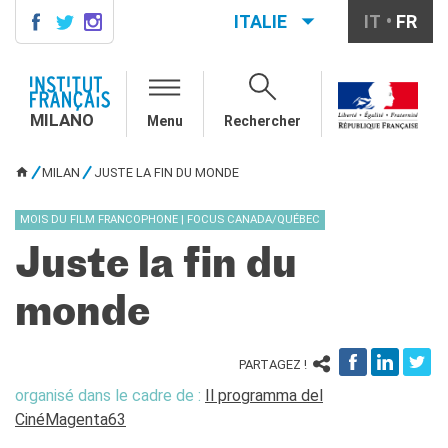
ITALIE
IT
FR
MILANO
AGENDA
MILANO
Menu
Rechercher
AGENDA
CONTACTS
MILAN
JUSTE LA FIN DU MONDE
VOUS ÊTES ICI
COURS DE FRANÇAIS
Cours quadrimestriels et
MOIS DU FILM FRANCOPHONE | FOCUS CANADA/QUÉBEC
annuels de français
Juste la fin du
Cours intensifs mensuels de
français
monde
Cours collectifs enfants et
adolescents
Cours privés sur mesure
PARTAGEZ !
Ateliers thématiques
organisé dans le cadre de :
Il programma del
Cours de préparation
DELF/DALF
CinéMagenta63
Corsi su piattaforma