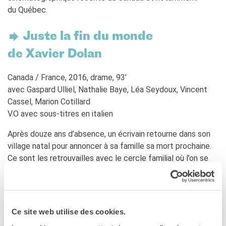
du Québec.
RECHERCHER
Juste la fin du monde
de Xavier Dolan
Canada / France, 2016, drame, 93’
avec Gaspard Ulliel, Nathalie Baye, Léa Seydoux, Vincent
Cassel, Marion Cotillard
V.O avec sous-titres en italien
Après douze ans d’absence, un écrivain retourne dans son
village natal pour annoncer à sa famille sa mort prochaine.
Ce sont les retrouvailles avec le cercle familial où l’on se
dit l’amour que l’on se porte à travers les éternelles
querelles, et où l’on dit malgré nous les rancœurs qui
parlent au nom du doute et de la solitude.
Ce site web utilise des cookies.
Dopo dodici anni di assenza, uno scrittore torna nel paese