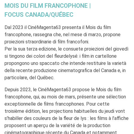
Coopération universitaire
MOIS DU FILM FRANCOPHONE |
Séjours linguistiques en
FOCUS CANADA/QUÉBEC
France
Étudier en France
Dal 2023 il CinéMagenta63 presenta il Mois du film
francophone, rassegna che, nel mese di marzo, propone
PARTENARIATS
proiezioni straordinarie di film francofoni.
Louer nos espaces
Per la sua terza edizione, le consuete proiezioni del giovedì
Le cercle des amis
si tingono dei colori del fleurdelysé: i film in cartellone
QUI SOMMES-NOUS ?
propongono uno spaccato che intende restituire la varietà
Contatti
della recente produzione cinematografica del Canada e, in
L'Institut français Italia
particolare, del Québec.
Où sommes nous ?
Depuis 2023, le CinéMagenta63 propose le Mois du film
Notre équipe
francophone, qui, au mois de mars, présente une sélection
Notre charte qualité
exceptionnelle de films francophones. Pour cette
La Carte Institut français
Milano
troisième édition, les projections habituelles du jeudi vont
Offres d'emplois/stages
s’habiller des couleurs de la fleur de lys : les films à l’affiche
Autres institutions
proposent un aperçu de la variété de la production
françaises
cinématographique récente du Canada et notamment