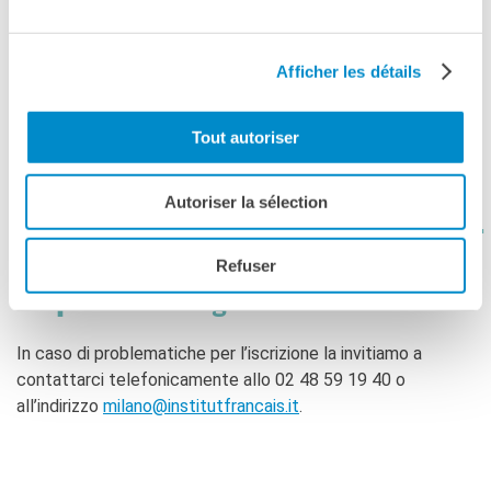
Afficher les détails
Acquista online e salta la coda:
Tout autoriser
CREA UN ACCOUNT > PAGA DA
CASA >
Autoriser la sélection
ENTRA IN SALA PRESENTANDO IL
Clicca qui sotto per
Refuser
acquistare il biglietto online
In caso di problematiche per l’iscrizione la invitiamo a
contattarci telefonicamente allo 02 48 59 19 40 o
all’indirizzo
milano@institutfrancais.it
.