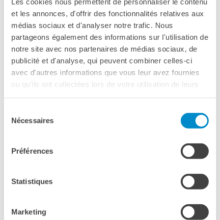
natale per annunciare alla famiglia la propria morte
Les cookies nous permettent de personnaliser le contenu
imminente.
et les annonces, d'offrir des fonctionnalités relatives aux
Quei tipici ritrovi familiari dove l’amore trova espressione
médias sociaux et d'analyser notre trafic. Nous
nelle eterne litigate e dove escono improvvisi i rancori che
partageons également des informations sur l'utilisation de
parlano a nome del dubbio e della solitudine.
notre site avec nos partenaires de médias sociaux, de
publicité et d'analyse, qui peuvent combiner celles-ci
Âge conseillé : à partir de 16 ans
avec d'autres informations que vous leur avez fournies
Età consigliata: dai 16 anni
ou qu'ils ont collectées lors de votre utilisation de leurs
services.
VERSIONE ORIGINALE
Sélection
FRANCESE CON SOTTOTITOLI IN ITALIANO
Nécessaires
du
consentement
Préférences
Statistiques
Please
accept marketing-cookies
to watch this video.
Marketing