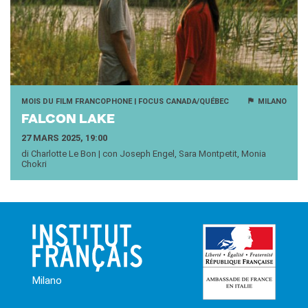
MOIS DU FILM FRANCOPHONE | FOCUS CANADA/QUÉBEC
MILANO
FAL­CON LAKE
27 MARS 2025, 19:00
di Charlotte Le Bon | con Joseph Engel, Sara Montpetit, Monia
Chokri
Milano