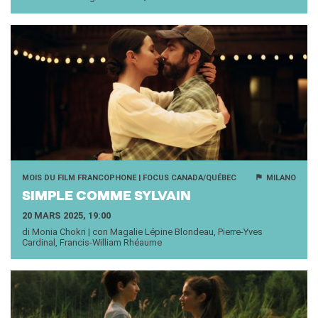
MOIS DU FILM FRANCOPHONE | FOCUS CANADA/QUÉBEC
MILANO
SIMPLE COMME SYL­VAIN
20 MARS 2025, 19:00
di Monia Chokri | con Magalie Lépine Blondeau, Pierre-Yves
Cardinal, Francis-William Rhéaume