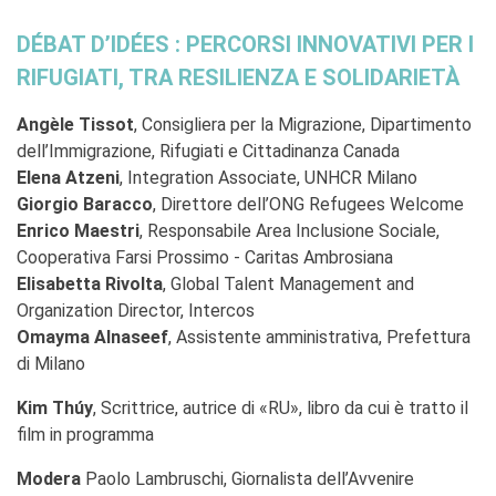
DÉBAT D’IDÉES : PERCORSI INNOVATIVI PER I
RIFUGIATI, TRA RESILIENZA E SOLIDARIETÀ
Angèle Tissot
, Consigliera per la Migrazione, Dipartimento
dell’Immigrazione, Rifugiati e Cittadinanza Canada
Elena Atzeni
, Integration Associate, UNHCR Milano
Giorgio Baracco
, Direttore dell’ONG Refugees Welcome
Enrico Maestri
, Responsabile Area Inclusione Sociale,
Cooperativa Farsi Prossimo - Caritas Ambrosiana
Elisabetta Rivolta
, Global Talent Management and
Organization Director, Intercos
Omayma Alnaseef
, Assistente amministrativa, Prefettura
di Milano
Kim Thúy
, Scrittrice, autrice di «RU», libro da cui è tratto il
film in programma
Modera
Paolo Lambruschi, Giornalista dell’Avvenire