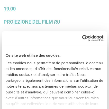
19.00
PROIEZIONE DEL FILM
RU
A SUIVRE QUESTIONS/RÉPONSES / A
SEGUIRE Q&A
avec / con Kim Thúy
Ce site web utilise des cookies.
Les cookies nous permettent de personnaliser le contenu
En collaboration avec l’Ambassade du
et les annonces, d'offrir des fonctionnalités relatives aux
Canada et la Délégation du Québec
médias sociaux et d'analyser notre trafic. Nous
partageons également des informations sur l'utilisation de
In collaborazione con l’Ambasciata del
notre site avec nos partenaires de médias sociaux, de
Canada e la Delegazione del Québec
publicité et d'analyse, qui peuvent combiner celles-ci
avec d'autres informations que vous leur avez fournies
ou qu'ils ont collectées lors de votre utilisation de leurs