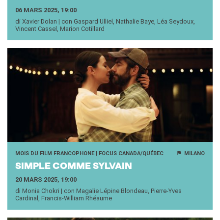
06 MARS 2025, 19:00
di Xavier Dolan | con Gaspard Ulliel, Nathalie Baye, Léa Seydoux,
Vincent Cassel, Marion Cotillard
MOIS DU FILM FRANCOPHONE | FOCUS CANADA/QUÉBEC
MILANO
SIMPLE COMME SYL­VAIN
20 MARS 2025, 19:00
di Monia Chokri | con Magalie Lépine Blondeau, Pierre-Yves
Cardinal, Francis-William Rhéaume