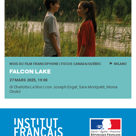
MOIS DU FILM FRANCOPHONE | FOCUS CANADA/QUÉBEC
MILANO
FAL­CON LAKE
27 MARS 2025, 19:00
di Charlotte Le Bon | con Joseph Engel, Sara Montpetit, Monia
Chokri