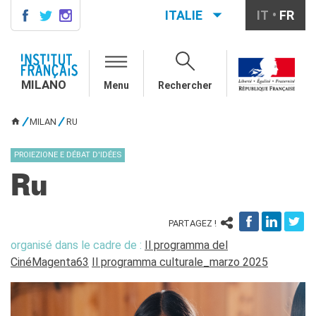
ITALIE
IT
FR
MILANO
AGENDA
MILANO
Menu
Rechercher
AGENDA
CONTACTS
MILAN
RU
VOUS ÊTES ICI
COURS DE FRANÇAIS
Cours quadrimestriels et
PROIEZIONE E DÉBAT D'IDÉES
annuels de français
Ru
Cours intensifs mensuels de
français
Cours collectifs enfants et
PARTAGEZ !
adolescents
organisé dans le cadre de :
Il programma del
Cours privés sur mesure
CinéMagenta63
Il programma culturale_marzo 2025
Ateliers thématiques
Cours de préparation
DELF/DALF
Corsi su piattaforma