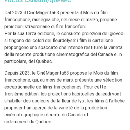
FOCUS CANADA/QUÉBEC
Coopération universitaire
Séjours linguistiques en
Dal 2023 il CinéMagenta63 presenta il Mois du film
France
francophone, rassegna che, nel mese di marzo, propone
Étudier en France
proiezioni straordinarie di film francofoni.
Per la sua terza edizione, le consuete proiezioni del giovedì
PARTENARIATS
si tingono dei colori del fleurdelysé: i film in cartellone
Louer nos espaces
propongono uno spaccato che intende restituire la varietà
Le cercle des amis
della recente produzione cinematografica del Canada e, in
QUI SOMMES-NOUS ?
particolare, del Québec.
Contatti
Depuis 2023, le CinéMagenta63 propose le Mois du film
L'Institut français Italia
francophone, qui, au mois de mars, présente une sélection
Où sommes nous ?
exceptionnelle de films francophones. Pour cette
Notre équipe
troisième édition, les projections habituelles du jeudi vont
Notre charte qualité
s’habiller des couleurs de la fleur de lys : les films à l’affiche
La Carte Institut français
Milano
proposent un aperçu de la variété de la production
Offres d'emplois/stages
cinématographique récente du Canada et
Autres institutions
notamment du Québec.
françaises