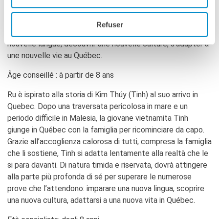
réalité. De nature timide et réservée, Tinh devra puiser au
plus profond d’elle-même la détermination nécessaire pour
Refuser
surmonter les nombreuses épreuves, soit apprendre une
nouvelle langue, découvrir une nouvelle culture, s’adapter à
une nouvelle vie au Québec.
Âge conseillé : à partir de 8 ans
Ru è ispirato alla storia di Kim Thúy (Tinh) al suo arrivo in
Quebec. Dopo una traversata pericolosa in mare e un
periodo difficile in Malesia, la giovane vietnamita Tinh
giunge in Québec con la famiglia per ricominciare da capo.
Grazie all’accoglienza calorosa di tutti, compresa la famiglia
che li sostiene, Tinh si adatta lentamente alla realtà che le
si para davanti. Di natura timida e riservata, dovrà attingere
alla parte più profonda di sé per superare le numerose
prove che l’attendono: imparare una nuova lingua, scoprire
una nuova cultura, adattarsi a una nuova vita in Québec.