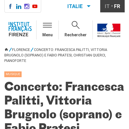
ITALIE
IT
FR
FIRENZE
QUI SOMMES-NOUS
FIRENZE
Menu
Rechercher
Directeur
Contatti
FLORENCE
CONCERTO: FRANCESCA PALITTI, VITTORIA
La "Carta" dell'IFF
VOUS ÊTES ICI
BRUGNOLO (SOPRANO) E FABIO PRATESI, CHRISTIAN QUERCI,
Partner / Mécènes
PIANOFORTE
Demande de stage/Lavorare
con noi
MUSIQUE
Affittare i nostri spazi
Informativa privacy
Concerto: Francesca
AGENDA CULTURALE
Palitti, Vittoria
Cinema in versione
originale
Brugnolo (soprano) e
COURS DE FRANÇAIS
Carta Giovani Nazionale