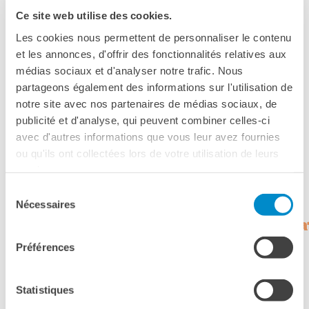
BIBLIOTHÈQUE-
Ce site web utilise des cookies.
MÉDIATHÈQUE
FIRENZE
Catalogo online
Les cookies nous permettent de personnaliser le contenu
Culturethèque
et les annonces, d'offrir des fonctionnalités relatives aux
17 décembre 2024, 17:00
Salon de lecture (online)
médias sociaux et d'analyser notre trafic. Nous
Institut français Firenze
partageons également des informations sur l'utilisation de
Palazzo Lenzi, Piazza Ognissanti, 2
LIBRAIRIE FRANÇAISE DE
notre site avec nos partenaires de médias sociaux, de
FLORENCE
Firenze
publicité et d'analyse, qui peuvent combiner celles-ci
Téléphone +39 055 2718801
CONSULAT DE FRANCE À
Fax firenze@institutfrancais.it
avec d'autres informations que vous leur avez fournies
FLORENCE
ou qu'ils ont collectées lors de votre utilisation de leurs
Voir la carte
RECHERCHER
services.
Sélection
Nécessaires
du
I Concerti del martedì del Conserv
consentement
Préférences
Il Conservatorio Luigi Cherubini e l’Istituto Francese di
Firenze hanno inaugurato nel 2019 una nuova stagione di
concerti da camera che si
Statistiques
terranno nel teatro dell’nstitut français Firenze.