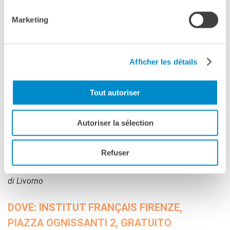
DEBUSSY
Ballade
Marketing
Vittoria Di Lorenzo, pianoforte
Images, Première Série
Francesco Braida, pianoforte*
Afficher les détails
Nocturne
Enis Karaboja, pianoforte
Tout autoriser
CHOPIN
Scherzo n. 2 op. 31
Autoriser la sélection
Enis Karaboja, pianoforte
Andante spianato e Grande Polacca brillante op. 22
Tian Zhang, pianoforte
Refuser
* in collaborazione con Conservatorio Pietro Mascagni
di Livorno
DOVE: INSTITUT FRANÇAIS FIRENZE,
PIAZZA OGNISSANTI 2, GRATUITO