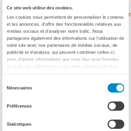
BIBLIOTHÈQUE-
MÉDIATHÈQUE
Ce site web utilise des cookies.
I Concerti del martedì del Conserv
Catalogo online
Les cookies nous permettent de personnaliser le contenu
Culturethèque
et les annonces, d'offrir des fonctionnalités relatives aux
Il Conservatorio Luigi Cherubini e l’Istituto Francese di
Salon de lecture (online)
médias sociaux et d'analyser notre trafic. Nous
Firenze hanno inaugurato nel 2019 una nuova stagione di
partageons également des informations sur l'utilisation de
LIBRAIRIE FRANÇAISE DE
concerti da camera che si terranno nel teatro dell’nstitut
FLORENCE
notre site avec nos partenaires de médias sociaux, de
français Firenze.
publicité et d'analyse, qui peuvent combiner celles-ci
CONSULAT DE FRANCE À
FLORENCE
avec d'autres informations que vous leur avez fournies
La Rassegna, denominata
“I Martedi del Cherubini”
, si
ou qu'ils ont collectées lors de votre utilisation de leurs
tiene sempre di
martedì alle ore 17:00
, con ingresso
RECHERCHER
services.
libero. Il programma vedrà impegnati i più validi solisti ed
ensemble, ma sono previsti anche “concerti a sorpresa” con
Sélection
Nécessaires
la partecipazione dei docenti del Conservatorio.
du
consentement
PROGRAMMA GENERALE
Préférences
15 ottobre, ore 17
Statistiques