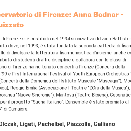
rvatorio di Firenze: Anna Bodnar -
uizzato
 Firenze si è costituito nel 1994 su iniziativa di Ivano Battiston
tuto dove, nel 1993, è stata fondata la seconda cattedra di fisa
lo di divulgare la letteratura fisarmonicistica d’insieme, anche co
ibuto di studenti di altre discipline e collabora con le classi di
io di Firenze hanno tenuto concerti a Firenze (Concerti della
’99 e First International Festival of Youth European Orchestras 
 (Concerti della Domenica dell’Istituto Musicale “Mascagni”), M
ica), Reggio Emilia (Associazione I Teatri e “L’Ora della Musica”),
poranea “Nuove Sincronie”), Mantova (Teatro Bibiena), Cesenatic
 per il progetto “Suona Italiano”. L’ensemble è stato premiato al
5” di Camaiore.
lczak, Ligeti, Pachelbel, Piazzolla, Galliano