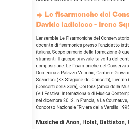
BIBLIOTHÈQUE-
MÉDIATHÈQUE
Catalogo online
Le fisarmonche del Conse
Culturethèque
Davide Iadicicco - Irene Sq
Salon de lecture (online)
LIBRAIRIE FRANÇAISE DE
L’ensemble Le Fisarmoniche del Conservatorio di
FLORENCE
docente di fisarmonica presso l’anzidetto isti
CONSULAT DE FRANCE À
italiana. Scopo primario della formazione è quel
FLORENCE
strumenti. Il gruppo si avvale talvolta del contr
composizione. Le Fisarmoniche del Conservator
RECHERCHER
Domenica a Palazzo Vecchio, Cantiere Giovani 
Scandicci (XX Stagione dei Concerti), Livorno
(Concerti della Sera), Cortona (Amici della Mus
(VII Festival Internazionale di Musica Contem
nel dicembre 2012, in Francia, a La Courneuve,
Concorso Nazionale “Riviera della Versilia 199
Musiche di Anon, Holst, Battiston, O