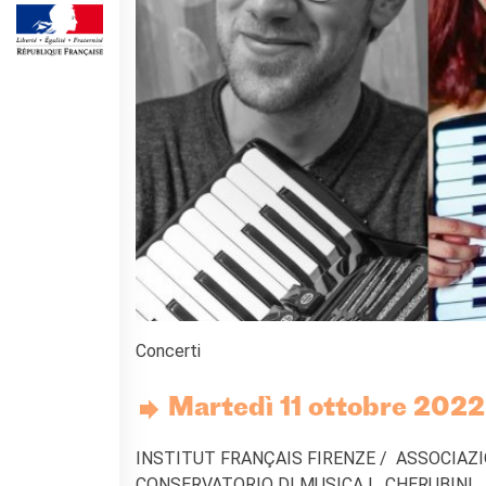
Frantastique
STUDIARE IN FRANCIA
Campus France
ACPF - COOPERAZIONE
EDUCATIVA
Risorse per i docenti di
francese
ARCHIVIO
EVENTI/PODCAST
ATTIVITÀ PER LE SCUOLE
Offerta EsaBac
Les Classes Découverte
(public scolaire)
Concerti
Les Matinées
Le chiavi della città
Martedì 11 ottobre 2022,
Ma classe au cinéma
Pcto
INSTITUT FRANÇAIS FIRENZE / ASSOCIAZIO
CONSERVATORIO DI MUSICA L. CHERUBINI