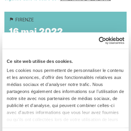
Frantastique
STUDIARE IN FRANCIA
FIRENZE
Campus France
16 mai 2022
ACPF - COOPERAZIONE
EDUCATIVA
Institut français Firenze
Risorse per i docenti di
Palazzo Lenzi, Piazza Ognissanti, 2
francese
Firenze
Téléphone +39 055 2718801
ARCHIVIO
Ce site web utilise des cookies.
Fax firenze@institutfrancais.it
EVENTI/PODCAST
Les cookies nous permettent de personnaliser le contenu
ATTIVITÀ PER LE SCUOLE
Voir la carte
et les annonces, d'offrir des fonctionnalités relatives aux
Offerta EsaBac
médias sociaux et d'analyser notre trafic. Nous
Les Classes Découverte
partageons également des informations sur l'utilisation de
Adults in the room. Di Costa-
(public scolaire)
notre site avec nos partenaires de médias sociaux, de
Les Matinées
Gavras (2019)
publicité et d'analyse, qui peuvent combiner celles-ci
Le chiavi della città
avec d'autres informations que vous leur avez fournies
Ma classe au cinéma
VO SOTTOTITOLI IN ITALIANO
ou qu'ils ont collectées lors de votre utilisation de leurs
Pcto
Con Valeria Golino, Georges Corraface,
services.