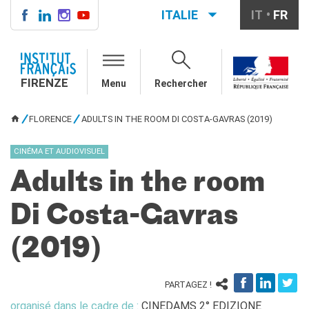
ITALIE
IT
FR
FIRENZE
QUI SOMMES-NOUS
FIRENZE
Menu
Rechercher
Directeur
Contatti
FLORENCE
ADULTS IN THE ROOM DI COSTA-GAVRAS (2019)
La "Carta" dell'IFF
VOUS ÊTES ICI
Partner / Mécènes
CINÉMA ET AUDIOVISUEL
Demande de stage/Lavorare
con noi
Adults in the room
Affittare i nostri spazi
Informativa privacy
Di Costa-Gavras
AGENDA CULTURALE
(2019)
Cinema in versione
originale
COURS DE FRANÇAIS
PARTAGEZ !
Carta Giovani Nazionale
organisé dans le cadre de :
CINEDAMS 2° EDIZIONE