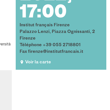
17:00
Institut français Firenze
Palazzo Lenzi, Piazza Ognissanti, 2
Firenze
versità
Téléphone +39 055 2718801
Fax firenze@institutfrancais.it
Voir la carte