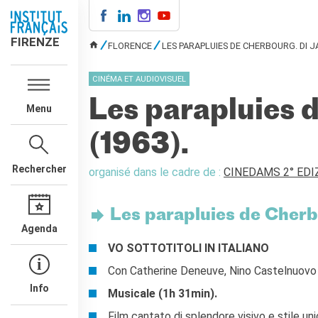
FIRENZE
FIRENZE
FLORENCE
LES PARAPLUIES DE CHERBOURG. DI J
VOUS ÊTES ICI
QUI SOMMES-NOUS
CINÉMA ET AUDIOVISUEL
Directeur
Les parapluies 
Contatti
Menu
La "Carta" dell'IFF
(1963).
Partner / Mécènes
Demande de stage/Lavorare
Rechercher
con noi
organisé dans le cadre de :
CINEDAMS 2° EDI
Affittare i nostri spazi
Informativa privacy
Les parapluies de Cher
Agenda
AGENDA CULTURALE
VO SOTTOTITOLI IN ITALIANO
Cinema in versione
originale
Con Catherine Deneuve, Nino Castelnuovo
COURS DE FRANÇAIS
Info
Musicale (1h 31min).
Carta Giovani Nazionale
Film cantato di splendore visivo e stile uni