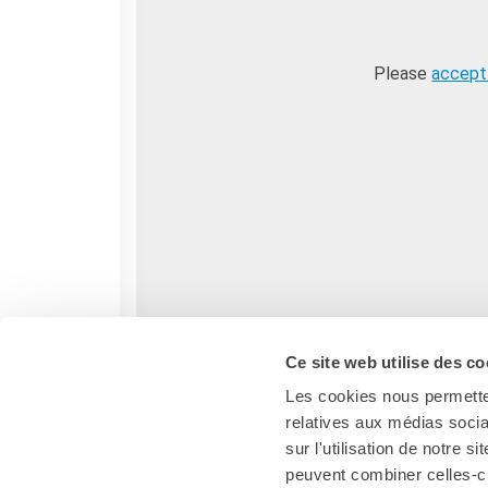
BIBLIOTHÈQUE-
MÉDIATHÈQUE
Catalogo online
Please
accept
Culturethèque
Salon de lecture (online)
LIBRAIRIE FRANÇAISE DE
FLORENCE
CONSULAT DE FRANCE À
FLORENCE
RECHERCHER
Ce site web utilise des co
Les cookies nous permetten
relatives aux médias socia
sur l'utilisation de notre 
peuvent combiner celles-ci