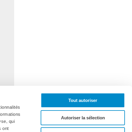
Tout autoriser
ionnalités
formations
Autoriser la sélection
yse, qui
s ont
onnez-vous à la lettre d'informations