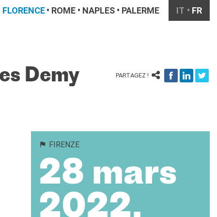
FLORENCE
ROME
NAPLES
PALERME
IT
FR
ues Demy
PARTAGEZ !
FIRENZE
28 mars
2022,