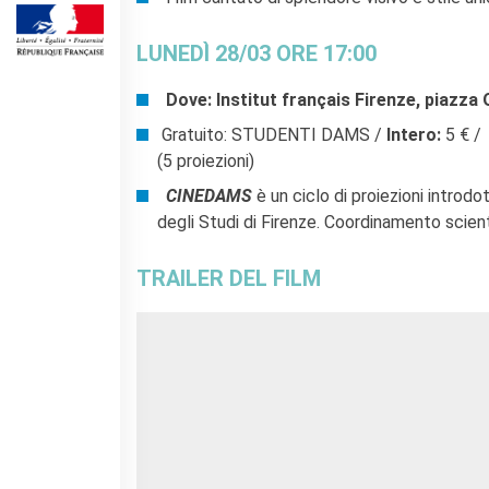
Frantastique
STUDIARE IN FRANCIA
LUNEDÌ 28/03 ORE 17:00
Campus France
Dove: Institut français Firenze, piazza
ACPF - COOPERAZIONE
EDUCATIVA
Gratuito: STUDENTI DAMS /
Intero:
5 € /
Risorse per i docenti di
(5 proiezioni)
francese
CINEDAMS
è un ciclo di proiezioni introd
ARCHIVIO
degli Studi di Firenze. Coordinamento scienti
EVENTI/PODCAST
ATTIVITÀ PER LE SCUOLE
​TRAILER DEL FILM
Offerta EsaBac
Les Classes Découverte
(public scolaire)
Les Matinées
Le chiavi della città
Ma classe au cinéma
Pcto