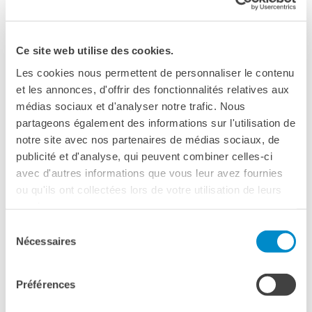
BIBLIOTHÈQUE-
à Florence. Diplômé de l’IEP (Instituts d’études politiques
MÉDIATHÈQUE
de Paris) et de l’INALCO (Institut National des Langues et
Catalogo online
Civilisations Orientales), Guillaume Rousson était
Ce site web utilise des cookies.
Culturethèque
auparavant ambassadeur de France en Bosnie-Herzégovine.
Salon de lecture (online)
Les cookies nous permettent de personnaliser le contenu
et les annonces, d'offrir des fonctionnalités relatives aux
L’équipe
LIBRAIRIE FRANÇAISE DE
FLORENCE
médias sociaux et d'analyser notre trafic. Nous
partageons également des informations sur l'utilisation de
Assistante de gestion et de communication :
CONSULAT DE FRANCE À
Francesca
FLORENCE
notre site avec nos partenaires de médias sociaux, de
RISTORI Tél : +39 055 271 88 20
publicité et d'analyse, qui peuvent combiner celles-ci
Mail :
francesca.ristori@institutfrancais.it
RECHERCHER
avec d'autres informations que vous leur avez fournies
Gestion administrative et financière:
Alexandre LAROSE
ou qu'ils ont collectées lors de votre utilisation de leurs
Tél : +39 055 271 88 18
services.
Mail :
alexandre.larose@institutfrancais.it
Sélection
Nécessaires
du
Bibliothèque, médiathèque et séjours en France
: Justine
consentement
GROU-RADENEZ Tél : +39 055 271 88 19 Mail :
biblioteca-
firenze@institutfrancais.it
justine.grou-
Préférences
radenez@institutfrancais.it