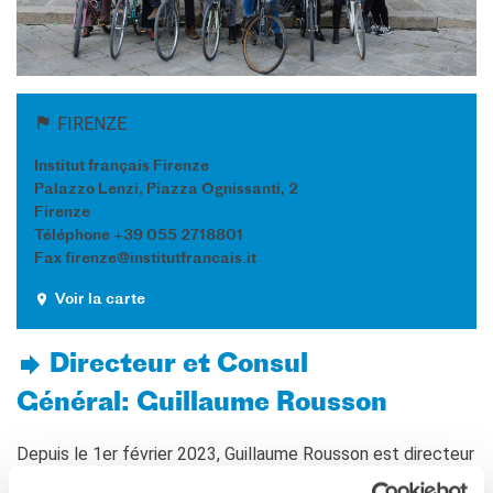
Frantastique
STUDIARE IN FRANCIA
Campus France
ACPF - COOPERAZIONE
FIRENZE
EDUCATIVA
Risorse per i docenti di
Institut français Firenze
francese
Palazzo Lenzi, Piazza Ognissanti, 2
Firenze
ARCHIVIO
Téléphone +39 055 2718801
EVENTI/PODCAST
Fax firenze@institutfrancais.it
ATTIVITÀ PER LE SCUOLE
Voir la carte
Offerta EsaBac
Les Classes Découverte
(public scolaire)
Directeur et Consul
Les Matinées
Général:
Guillaume Rousson
Le chiavi della città
Ma classe au cinéma
Depuis le 1er février 2023, Guillaume Rousson est directeur
Pcto
de l’Institut français Florence et consul général de France