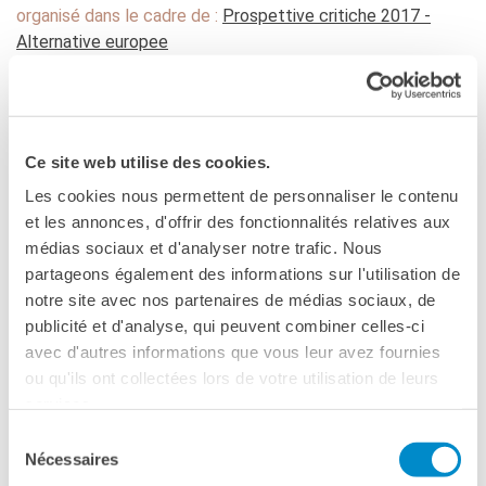
Frantastique
organisé dans le cadre de :
Prospettive critiche 2017 -
Alternative europee
STUDIARE IN FRANCIA
Campus France
ACPF - COOPERAZIONE
EDUCATIVA
Ce site web utilise des cookies.
Risorse per i docenti di
francese
Les cookies nous permettent de personnaliser le contenu
et les annonces, d'offrir des fonctionnalités relatives aux
ARCHIVIO
EVENTI/PODCAST
médias sociaux et d'analyser notre trafic. Nous
partageons également des informations sur l'utilisation de
ATTIVITÀ PER LE SCUOLE
notre site avec nos partenaires de médias sociaux, de
Offerta EsaBac
publicité et d'analyse, qui peuvent combiner celles-ci
Les Classes Découverte
(public scolaire)
avec d'autres informations que vous leur avez fournies
FIRENZE
Les Matinées
ou qu'ils ont collectées lors de votre utilisation de leurs
18 mai 2017, 17:00
Le chiavi della città
services.
Ma classe au cinéma
Université de Florence - Aula Nuova
Sélection
Pcto
Via Santa Reparata, 93
Nécessaires
du
Firenze