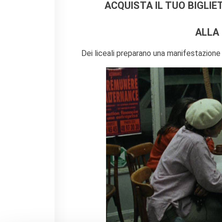
ACQUISTA IL TUO BIGLIE
L'équipe
Contatti
IF Italia
ALLA
Carta / Tessera socio
Dei liceali preparano una manifestazione in
I nostri partner
Diventare sponsor
Certificazione ISO UNI EN
9001: 2015
CERCA