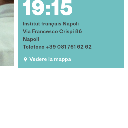
19:15
Institut français Napoli
Via Francesco Crispi 86
Napoli
Telefono +39 081 761 62 62
Vedere la mappa