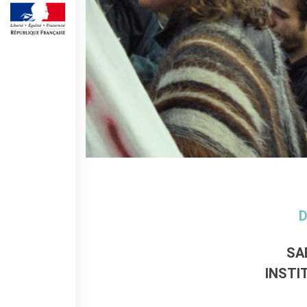
DIPLÔMES DELF DALF
DELF scolastico
DELF DALF Tout Public
DELF Prim
Risultati
MEDIATECA
Presentazione
Culturethèque, biblioteca
digitale
Strumenti di ricerca
bibliografica
SCUOLA & UNIVERSITÀ
D
Cooperazione educativa
Cooperazione
SA
universitaria
INSTI
Studiare in Francia
CHI SIAMO