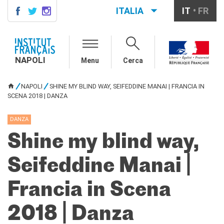
ITALIA
IT
FR
NAPOLI
AGENDA
NAPOLI
Menu
Cerca
CONTACTS
CORSI DI FRANCESE
NAPOLI
SHINE MY BLIND WAY, SEIFEDDINE MANAI | FRANCIA IN
TU SEI QUI
Come iscriversi ai corsi
SCENA 2018 | DANZA
Corsi collettivi per adulti
Corsi di preparazione DELF
DANZA
DALF
Shine my blind way,
Corsi per bambini e
ragazzi
Seifeddine Manai |
Corsi individuali e su
piattaforme
Atelier tematici
Francia in Scena
Aziende
Scuole
2018 | Danza
Risorse