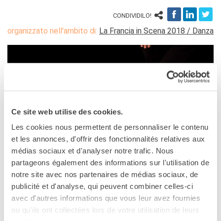
DIPLÔMES DELF DALF
CONDIVIDILO!
DELF scolastico
organizzato nell'ambito di:
La Francia in Scena 2018 / Danza
DELF DALF Tout Public
DELF Prim
Risultati
MEDIATECA
Presentazione
Culturethèque, biblioteca
Ce site web utilise des cookies.
digitale
Strumenti di ricerca
Les cookies nous permettent de personnaliser le contenu
bibliografica
et les annonces, d'offrir des fonctionnalités relatives aux
médias sociaux et d'analyser notre trafic. Nous
SCUOLA & UNIVERSITÀ
partageons également des informations sur l'utilisation de
Cooperazione educativa
POTENZA
notre site avec nos partenaires de médias sociaux, de
Cooperazione
universitaria
publicité et d'analyse, qui peuvent combiner celles-ci
24 settembre 2018,
Studiare in Francia
avec d'autres informations que vous leur avez fournies
21:30
ou qu'ils ont collectées lors de votre utilisation de leurs
CHI SIAMO