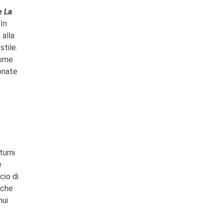
e
La
 In
 alla
stile.
come
ionate
turni
e
cio di
 che
nui