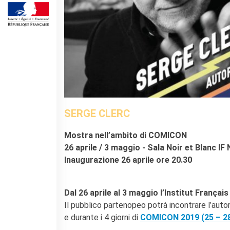
DIPLÔMES DELF DALF
DELF scolastico
DELF DALF Tout Public
DELF Prim
Risultati
MEDIATECA
Presentazione
Culturethèque, biblioteca
SERGE CLERC
digitale
Strumenti di ricerca
​Mostra nell’ambito di COMICON
bibliografica
26 aprile / 3 maggio -
Sala Noir et Blanc IF 
SCUOLA & UNIVERSITÀ
Inaugurazione 26 aprile ore 20.30
Cooperazione educativa
Cooperazione
universitaria
Dal 26 aprile al 3 maggio l’Institut Français
Studiare in Francia
Il pubblico partenopeo potrà incontrare l’autor
e durante i 4 giorni di
COMICON 2019 (25 – 28
CHI SIAMO