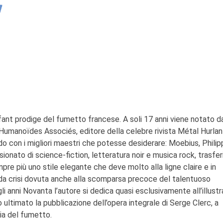
ant prodige del fumetto francese. A soli 17 anni viene notato d
 Humanoïdes Associés, editore della celebre rivista Métal Hurlan
do con i migliori maestri che potesse desiderare: Moebius, Phili
onato di science-fiction, letteratura noir e musica rock, trasfe
pre più uno stile elegante che deve molto alla ligne claire e in
onda crisi dovuta anche alla scomparsa precoce del talentuoso
i anni Novanta l’autore si dedica quasi esclusivamente all’illust
o ultimato la pubblicazione dell’opera integrale di Serge Clerc, a
ia del fumetto.