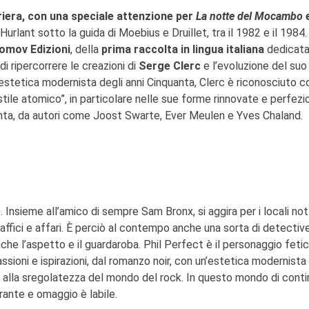
iera, con una speciale attenzione per
La notte del Mocambo
urlant sotto la guida di Moebius e Druillet, tra il 1982 e il 1984.
omov Edizioni
, della
prima raccolta in lingua italiana
dedicata
i ripercorrere le creazioni di
Serge Clerc
e l’evoluzione del suo 
ll’estetica modernista degli anni Cinquanta, Clerc è riconosciuto 
stile atomico”, in particolare nelle sue forme rinnovate e perfez
ttanta, da autori come Joost Swarte, Ever Meulen e Yves Chaland.
. Insieme all’amico di sempre Sam Bronx, si aggira per i locali not
traffici e affari. È perciò al contempo anche una sorta di detectiv
he l’aspetto e il guardaroba. Phil Perfect è il personaggio fetic
assioni e ispirazioni, dal romanzo noir, con un’estetica modernista
 e alla sregolatezza del mondo del rock. In questo mondo di conti
crante e omaggio è labile.