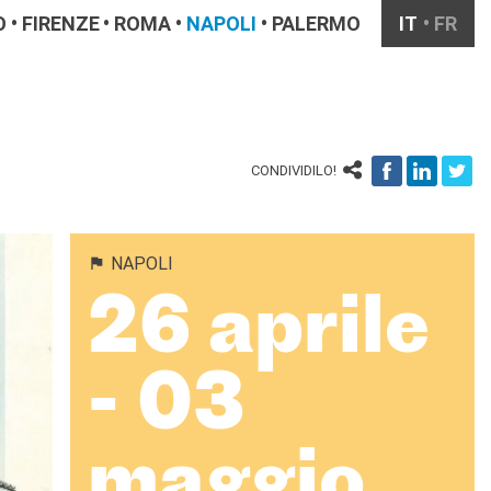
O
FIRENZE
ROMA
NAPOLI
PALERMO
IT
FR
CONDIVIDILO!
NAPOLI
26 aprile
- 03
maggio