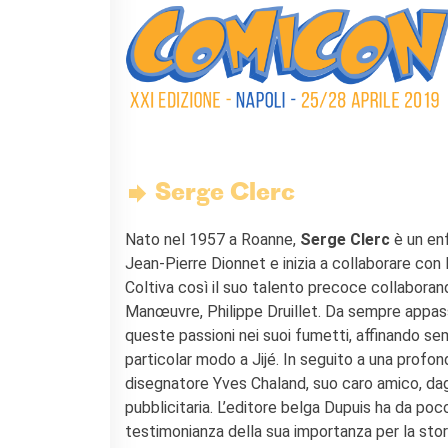
L'équipe
Contatti
IF Italia
Carta / Tessera socio
I nostri partner
Diventare sponsor
Certificazione ISO UNI EN
9001: 2015
Serge Clerc
CERCA
Nato nel 1957 a Roanne,
Serge Clerc
è un enf
Jean-Pierre Dionnet e inizia a collaborare con
Coltiva così il suo talento precoce collaboran
Manœuvre, Philippe Druillet. Da sempre appassi
queste passioni nei suoi fumetti, affinando sem
particolar modo a Jijé. In seguito a una prof
disegnatore Yves Chaland, suo caro amico, dagl
pubblicitaria. L’editore belga Dupuis ha da poc
testimonianza della sua importanza per la stor