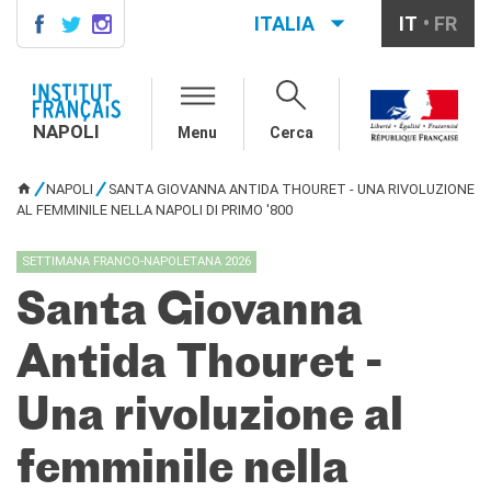
ITALIA
IT
FR
NAPOLI
AGENDA
NAPOLI
Menu
Cerca
CONTACTS
CORSI DI FRANCESE
NAPOLI
SANTA GIOVANNA ANTIDA THOURET - UNA RIVOLUZIONE
TU SEI QUI
Come iscriversi ai corsi
AL FEMMINILE NELLA NAPOLI DI PRIMO '800
Corsi collettivi per adulti
Corsi di preparazione DELF
SETTIMANA FRANCO-NAPOLETANA 2026
DALF
Santa Giovanna
Corsi per bambini e
ragazzi
Antida Thouret -
Corsi individuali e su
piattaforme
Atelier tematici
Una rivoluzione al
Aziende
Scuole
femminile nella
Risorse