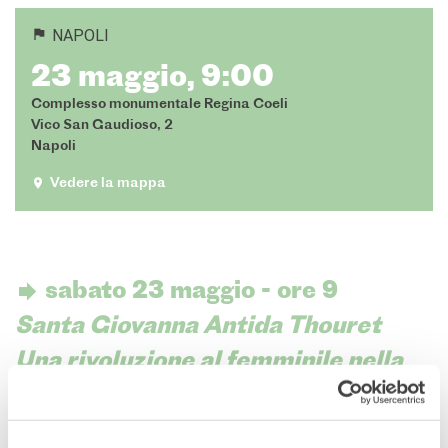
L'équipe
NAPOLI
Contatti
IF Italia
23 maggio, 9:00
Carta / Tessera socio
Complesso monumentale Regina Coeli
I nostri partner
Vico San Gaudioso, 2
Diventare sponsor
Napoli
Certificazione ISO UNI EN
9001: 2015
Vedere la mappa
CERCA
sabato 23 maggio - ore 9
Santa Giovanna Antida Thouret
Una rivoluzione al femminile nella
Napoli di primo ‘800
Convegno di studi per la celebrazione del bicentenario