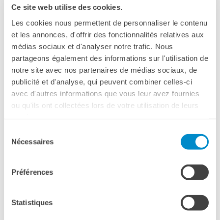
Ce site web utilise des cookies.
della sua morte
Les cookies nous permettent de personnaliser le contenu
Scarica il flyer con il programma completo
et les annonces, d'offrir des fonctionnalités relatives aux
médias sociaux et d'analyser notre trafic. Nous
partageons également des informations sur l'utilisation de
PROGRAMMA
notre site avec nos partenaires de médias sociaux, de
publicité et d'analyse, qui peuvent combiner celles-ci
ore 9
- SALUTI ISTITUZIONALI
avec d'autres informations que vous leur avez fournies
ou qu'ils ont collectées lors de votre utilisation de leurs
Maria Rosa Muscarella
services.
Superiora
Generale delle
Suore della
Carità
di Santa
Sélection
Giovanna
Antida
Thouret
Nécessaires
du
Lisa Moutoumalaya
consentement
Console
Generale
della Francia a Napoli
e Direttrice Institut
Préférences
français
Napoli
ore 9.30 - PRIMA SESSIONE
Statistiques
Coordina:
Renata
De
Lorenzo,
Società Napoletana di