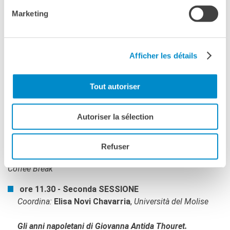
Storia Patria
Marketing
Il profilo di Suor Giovanna Antida Thouret
(Tratto da una lettera di Mons. Domenico Nami
Mancinelli, Arcivescovo di Cosenza)
Afficher les détails
Reading a cura di
Angelo Belgiovine
Bella solo se vista da lontano. Napoli nel Decennio
Tout autoriser
francese
Anna Maria Rao,
Università di Napoli Federico II
Autoriser la sélection
Vita religiosa a Napoli tra Decennio e Restaurazione
Refuser
Adriana Valerio
,
Storica e
Teologa
Coffee Break
ore 11.30 - Seconda SESSIONE
Coordina:
Elisa Novi Chavarria
,
Università del Molise
Gli anni napoletani di Giovanna Antida Thouret.