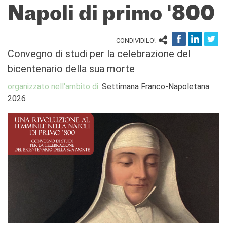
Napoli di primo '800
DIPLÔMES DELF DALF
DELF scolastico
DELF DALF Tout Public
CONDIVIDILO!
DELF Prim
Convegno di studi per la celebrazione del
Risultati
bicentenario della sua morte
MEDIATECA
organizzato nell'ambito di:
Settimana Franco-Napoletana
Presentazione
2026
Culturethèque, biblioteca
digitale
Strumenti di ricerca
bibliografica
SCUOLA & UNIVERSITÀ
Cooperazione educativa
Cooperazione
universitaria
Studiare in Francia
CHI SIAMO