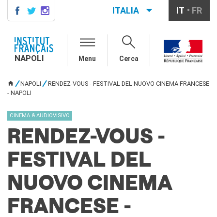
ITALIA
IT
FR
NAPOLI
AGENDA
NAPOLI
Menu
Cerca
CONTACTS
CORSI DI FRANCESE
NAPOLI
RENDEZ-VOUS - FESTIVAL DEL NUOVO CINEMA FRANCESE
TU SEI QUI
Come iscriversi ai corsi
- NAPOLI
Corsi collettivi per adulti
Corsi di preparazione DELF
CINEMA & AUDIOVISIVO
DALF
RENDEZ-VOUS -
Corsi per bambini e
ragazzi
FESTIVAL DEL
Corsi individuali e su
piattaforme
Atelier tematici
NUOVO CINEMA
Aziende
Scuole
FRANCESE -
Risorse