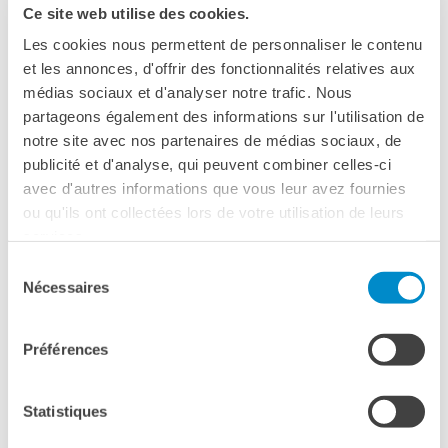
Ce site web utilise des cookies.
L'équipe
Contatti
Les cookies nous permettent de personnaliser le contenu
IF Italia
et les annonces, d'offrir des fonctionnalités relatives aux
Carta / Tessera socio
médias sociaux et d'analyser notre trafic. Nous
I nostri partner
partageons également des informations sur l'utilisation de
Diventare sponsor
notre site avec nos partenaires de médias sociaux, de
Certificazione ISO UNI EN
publicité et d'analyse, qui peuvent combiner celles-ci
9001: 2015
avec d'autres informations que vous leur avez fournies
ou qu'ils ont collectées lors de votre utilisation de leurs
CERCA
services.
Il
7 aprile 2025
torna a
Napoli
RENDEZ-VOUS
, il festival
Sélection
dedicato al
CINEMA FRANCESE
.
Nécessaires
du
consentement
La manifestazione, alla sua
XV edizione
, apre i battenti,
Préférences
come ogni anno, a
Roma
, al
Cinema Nuovo Sacher
, dove
sono accolti film e ospiti della rassegna. Il viaggio, partito
dalla Capitale, fa poi tappa, con sezioni speciali e ospiti a:
Statistiques
Bologna, Firenze, Napoli e Palermo.