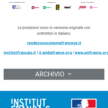
Le proiezioni sono in versione originale con
sottotitoli in italiano.
rendezvouscinemafrancese.it
institutfrancais.it
|
it.ambafrance.org
|
www.unifrance.or
ARCHIVIO