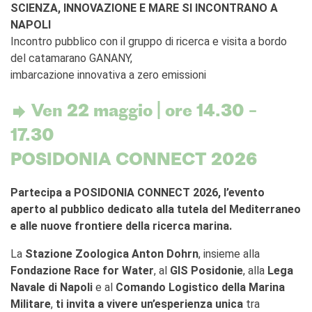
SCIENZA, INNOVAZIONE E MARE SI INCONTRANO A
L'équipe
NAPOLI
Contatti
Incontro pubblico con il gruppo di ricerca e visita a bordo
IF Italia
del catamarano GANANY,
Carta / Tessera socio
imbarcazione innovativa a zero emissioni
I nostri partner
Diventare sponsor
Ven 22 maggio | ore 14.30 –
Certificazione ISO UNI EN
9001: 2015
17.30
CERCA
POSIDONIA CONNECT 2026
Partecipa a POSIDONIA CONNECT 2026, l’evento
aperto al pubblico dedicato alla tutela del Mediterraneo
e alle nuove frontiere della ricerca marina.
La
Stazione Zoologica Anton Dohrn
, insieme alla
Fondazione Race for Water
, al
GIS Posidonie
, alla
Lega
Navale di Napoli
e al
Comando Logistico della Marina
Militare
,
ti invita a vivere un’esperienza unica
tra