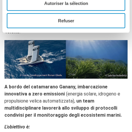
Marsiglia
e toccherà diversi siti, tra cui la
Sardegna
(Aree
Autoriser la sélection
Marine Protette dell’Asinara, Capo Testa e Tavolara), il
Golfo di Napoli
(AMP Punta Campanella e Campi Flegrei) e
Refuser
l’isola di
Ischia
(AMP Regno di Nettuno), per poi rientrare a
Tolone
.
A bordo del catamarano Ganany, imbarcazione
innovativa a zero emissioni
(energia solare, idrogeno e
propulsione velica automatizzata),
un team
multidisciplinare lavorerà allo sviluppo di protocolli
condivisi per il monitoraggio degli ecosistemi marini.
L’obiettivo è: