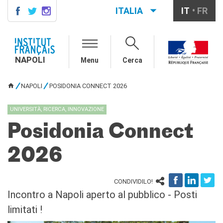
ITALIA
IT
FR
NAPOLI
AGENDA
NAPOLI
Menu
Cerca
CONTACTS
CORSI DI FRANCESE
NAPOLI
POSIDONIA CONNECT 2026
TU SEI QUI
Come iscriversi ai corsi
Corsi collettivi per adulti
UNIVERSITÀ, RICERCA, INNOVAZIONE
Corsi di preparazione DELF
Posidonia Connect
DALF
Corsi per bambini e
ragazzi
2026
Corsi individuali e su
piattaforme
CONDIVIDILO!
Atelier tematici
Incontro a Napoli aperto al pubblico - Posti
Aziende
Scuole
limitati !
Risorse