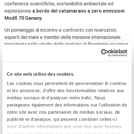
conferenze scientifiche, sostenibilità ambientale ed
esplorazione
a bordo del catamarano a zero emissioni
ModX 70 Ganany.
Un pomeriggio di incontro e confronto con ricercatori,
esperti del mare e membri della missione internazionale
impegnata nello studio delle praterie di Posidonia oceanica,
ecosistema fondamentale per biodiversità, clima e
protezione delle coste, contribuendo attivamente alla
tutela degli ecosistemi marini.
Ce site web utilise des cookies.
PROGRAMMA
Les cookies nous permettent de personnaliser le contenu
et les annonces, d'offrir des fonctionnalités relatives aux
14.30 – 16.00 | Conferenza e dialogo istituzionale
médias sociaux et d'analyser notre trafic. Nous
(Sala Rolandi)
partageons également des informations sur l'utilisation de
16.15 – 17.30 | Visita guidata a bordo del
notre site avec nos partenaires de médias sociaux, de
catamarano ModX 70 Ganany
publicité et d'analyse, qui peuvent combiner celles-ci
avec d'autres informations que vous leur avez fournies
ou qu'ils ont collectées lors de votre utilisation de leurs