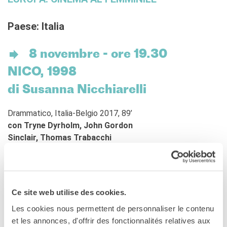
L'équipe
Contatti
Paese: Italia
IF Italia
Carta / Tessera socio
8
novembre - ore 19.30
I nostri partner
Diventare sponsor
NICO, 1998
Certificazione ISO UNI EN
di Susanna Nicchiarelli
9001: 2015
CERCA
Drammatico, Italia-Belgio 2017, 89’
con Tryne Dyrholm, John Gordon
Sinclair, Thomas Trabacchi
‘Nico, 1988’
- diretto da
Susanna Nicchiarelli (
regista dei
successi MISS MARX e LUNA NERA)- è un road-movie
Ce site web utilise des cookies.
dedicato agli ultimi anni di Christa Päffgen, in arte Nico. Il
Les cookies nous permettent de personnaliser le contenu
film è ambientato tra Parigi, Praga, Norimberga,
et les annonces, d'offrir des fonctionnalités relatives aux
Manchester, nella campagna polacca e il litorale romano.