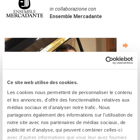
L'équipe
in collaborazione con
Contatti
Ensemble Mercadante
IF Italia
Carta / Tessera socio
I nostri partner
Diventare sponsor
Certificazione ISO UNI EN
9001: 2015
CERCA
Ce site web utilise des cookies.
Les cookies nous permettent de personnaliser le contenu
et les annonces, d'offrir des fonctionnalités relatives aux
médias sociaux et d'analyser notre trafic. Nous
partageons également des informations sur l'utilisation de
notre site avec nos partenaires de médias sociaux, de
publicité et d'analyse, qui peuvent combiner celles-ci
avec d'autres informations que vous leur avez fournies