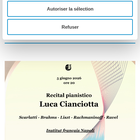
Biglietti su
Eventbrite
e e vendita biglietti in loco la
Autoriser la sélection
sera del concerto
- Codice sconto
«U30»
per gli under 30 !
Si prega di portare con sé un documento d’identità la
Refuser
sera del concerto