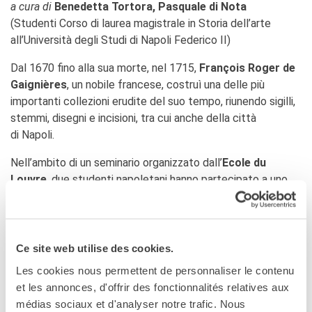
a cura di
Benedetta Tortora, Pasquale di Nota
(Studenti Corso di laurea magistrale in Storia dell’arte
all’Università degli Studi di Napoli Federico II)
Dal 1670 fino alla sua morte, nel 1715,
François Roger de
Gaignières
, un nobile francese, costruì una delle più
importanti collezioni erudite del suo tempo, riunendo sigilli,
stemmi, disegni e incisioni, tra cui anche della città
di Napoli.
Nell’ambito di un seminario organizzato dall’
Ecole du
Louvre
, due studenti napoletani hanno partecipato a uno
studio sulla collezione.
In occasione della settimana franco-napoletana,
racconteranno le loro scoperte su Gaignières e
Ce site web utilise des cookies.
descriveranno la città di Napoli vista dagli studiosi francesi
Les cookies nous permettent de personnaliser le contenu
del XVII secolo.
et les annonces, d'offrir des fonctionnalités relatives aux
médias sociaux et d'analyser notre trafic. Nous