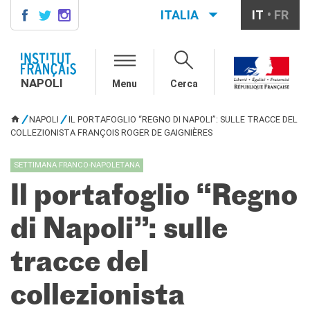
ITALIA
IT
FR
NAPOLI
AGENDA
NAPOLI
Menu
Cerca
CONTACTS
CORSI DI FRANCESE
NAPOLI
IL PORTAFOGLIO “REGNO DI NAPOLI”: SULLE TRACCE DEL
TU SEI QUI
Come iscriversi ai corsi
COLLEZIONISTA FRANÇOIS ROGER DE GAIGNIÈRES
Corsi collettivi per adulti
Corsi di preparazione DELF
SETTIMANA FRANCO-NAPOLETANA
DALF
Il portafoglio “Regno
Corsi per bambini e
ragazzi
di Napoli”: sulle
Corsi individuali e su
piattaforme
Atelier tematici
tracce del
Aziende
Scuole
collezionista
Risorse