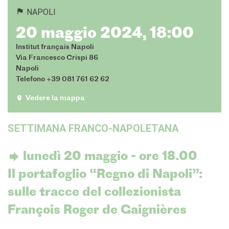
L'équipe
NAPOLI
Contatti
20 maggio 2024, 18:00
IF Italia
Carta / Tessera socio
Institut français Napoli
I nostri partner
Via Francesco Crispi 86
Napoli
Diventare sponsor
Telefono +39 081 761 62 62
Certificazione ISO UNI EN
9001: 2015
Vedere la mappa
CERCA
SETTIMANA FRANCO-NAPOLETANA
lunedì 20 maggio - ore 18.00​
Il portafoglio “Regno di Napoli”:
sulle tracce del collezionista
François Roger de Gaignières