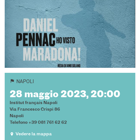
DIPLÔMES DELF DALF
DELF scolastico
DELF DALF Tout Public
DELF Prim
Risultati
MEDIATECA
Presentazione
Culturethèque, biblioteca
digitale
Strumenti di ricerca
NAPOLI
bibliografica
28 maggio 2023, 20:00
SCUOLA & UNIVERSITÀ
Institut français Napoli
Cooperazione educativa
Via Francesco Crispi 86
Cooperazione
Napoli
universitaria
Telefono +39 081 761 62 62
Studiare in Francia
Vedere la mappa
CHI SIAMO