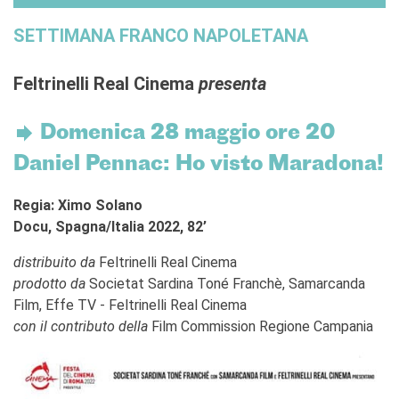
L'équipe
SETTIMANA FRANCO NAPOLETANA
Contatti
IF Italia
Carta / Tessera socio
Feltrinelli Real Cinema
presenta
I nostri partner
Diventare sponsor
Domenica 28 maggio ore 20
Certificazione ISO UNI EN
9001: 2015
Daniel Pennac: Ho visto Maradona!
CERCA
Regia: Ximo Solano
Docu, Spagna/Italia 2022, 82’
distribuito da
Feltrinelli Real Cinema
prodotto da
Societat Sardina Toné Franchè, Samarcanda
Film, Effe TV - Feltrinelli Real Cinema
con il contributo della
Film Commission Regione Campania