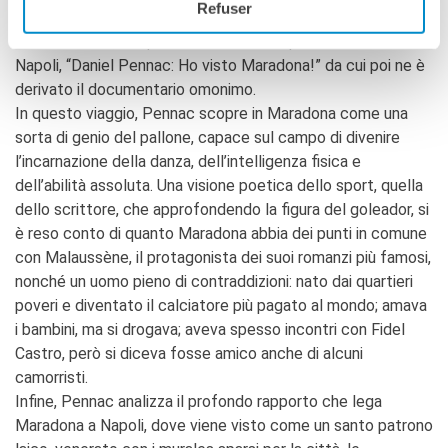
Refuser
importante per le persone che lo hanno conosciuto e per
tutti i suoi fan, da qui la nascita di uno spettacolo teatrale a
Napoli, “Daniel Pennac: Ho visto Maradona!” da cui poi ne è
derivato il documentario omonimo.
In questo viaggio, Pennac scopre in Maradona come una
sorta di genio del pallone, capace sul campo di divenire
l’incarnazione della danza, dell’intelligenza fisica e
dell’abilità assoluta. Una visione poetica dello sport, quella
dello scrittore, che approfondendo la figura del goleador, si
è reso conto di quanto Maradona abbia dei punti in comune
con Malaussène, il protagonista dei suoi romanzi più famosi,
nonché un uomo pieno di contraddizioni: nato dai quartieri
poveri e diventato il calciatore più pagato al mondo; amava
i bambini, ma si drogava; aveva spesso incontri con Fidel
Castro, però si diceva fosse amico anche di alcuni
camorristi.
Infine, Pennac analizza il profondo rapporto che lega
Maradona a Napoli, dove viene visto come un santo patrono