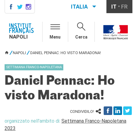
ITALIA
IT
FR
NAPOLI
AGENDA
NAPOLI
Menu
Cerca
CONTACTS
CORSI DI FRANCESE
NAPOLI
DANIEL PENNAC: HO VISTO MARADONA!
TU SEI QUI
Come iscriversi ai corsi
Corsi collettivi per adulti
SETTIMANA FRANCO-NAPOLETANA
Corsi di preparazione DELF
Daniel Pennac: Ho
DALF
Corsi per bambini e
ragazzi
visto Maradona!
Corsi individuali e su
piattaforme
CONDIVIDILO!
Atelier tematici
Aziende
organizzato nell'ambito di:
Settimana Franco-Napoletana
Scuole
2023
Risorse