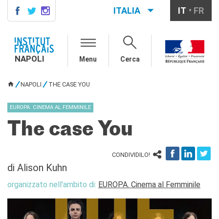
ITALIA
IT
FR
NAPOLI
AGENDA
NAPOLI
Menu
Cerca
CONTACTS
CORSI DI FRANCESE
NAPOLI
THE CASE YOU
TU SEI QUI
Come iscriversi ai corsi
Corsi collettivi per adulti
EUROPA. CINEMA AL FEMMINILE
Corsi di preparazione DELF
The case You
DALF
Corsi per bambini e
ragazzi
CONDIVIDILO!
Corsi individuali e su
di Alison Kuhn
piattaforme
Atelier tematici
organizzato nell'ambito di:
EUROPA. Cinema al Femminile
Aziende
Scuole
Risorse