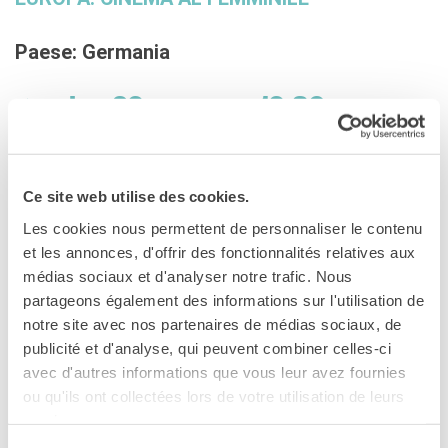
L'équipe
Contatti
Paese: Germania
IF Italia
Carta / Tessera socio
lun 29
nov - ore 19.30
I nostri partner
Diventare sponsor
in presenza della regista
Alison
Certificazione ISO UNI EN
Kuhn
9001: 2015
Ce site web utilise des cookies.
THE CASE YOU
CERCA
Les cookies nous permettent de personnaliser le contenu
et les annonces, d'offrir des fonctionnalités relatives aux
Docu, Germania 2019-2020, 80’
médias sociaux et d'analyser notre trafic. Nous
partageons également des informations sur l'utilisation de
notre site avec nos partenaires de médias sociaux, de
Recensione Cineuropa :
publicité et d'analyse, qui peuvent combiner celles-ci
avec d'autres informations que vous leur avez fournies
Alison Kuhn
, anche attrice, denuncia con questo
ou qu'ils ont collectées lors de votre utilisation de leurs
documentario le violenze sessuali subite insieme a cinque
services.
colleghe professioniste durante un casting.