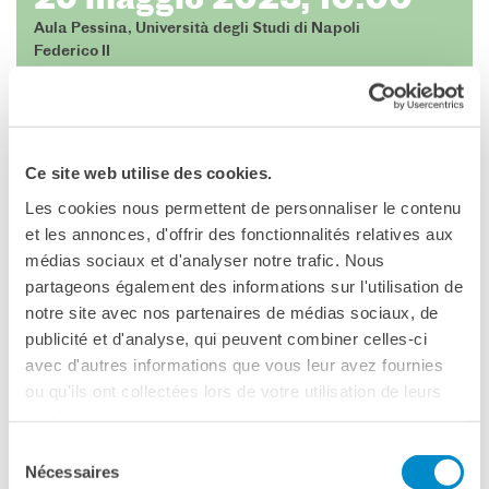
29 maggio 2023, 10:00
L'équipe
Aula Pessina, Università degli Studi di Napoli
Contatti
Federico II
IF Italia
Corso Umberto I, 40
Carta / Tessera socio
Napoli
I nostri partner
Vedere la mappa
Diventare sponsor
Ce site web utilise des cookies.
Certificazione ISO UNI EN
9001: 2015
SETTIMANA FRANCO-NAPOLETANA
Les cookies nous permettent de personnaliser le contenu
et les annonces, d'offrir des fonctionnalités relatives aux
CERCA
Seminario di formazione avanzata
médias sociaux et d'analyser notre trafic. Nous
Parigi-Napoli | 29 maggio-1 giugno 2023
partageons également des informations sur l'utilisation de
Università degli Studi di Napoli Federico II & Ecole du
notre site avec nos partenaires de médias sociaux, de
Louvre, Paris
publicité et d'analyse, qui peuvent combiner celles-ci
avec d'autres informations que vous leur avez fournies
Antiqua. Narrare il passato
ou qu'ils ont collectées lors de votre utilisation de leurs
services.
Archeologia e museologia
Sélection
Conferenza di apertura della Sessione di Napoli
Nécessaires
du