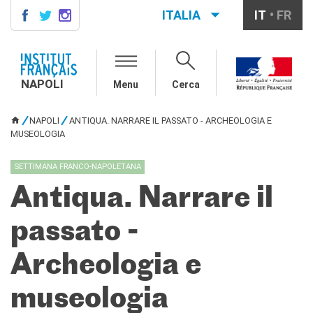
ITALIA
IT
FR
NAPOLI
AGENDA
NAPOLI
Menu
Cerca
CONTACTS
CORSI DI FRANCESE
NAPOLI
ANTIQUA. NARRARE IL PASSATO - ARCHEOLOGIA E
TU SEI QUI
Come iscriversi ai corsi
MUSEOLOGIA
Corsi collettivi per adulti
Corsi di preparazione DELF
SETTIMANA FRANCO-NAPOLETANA
DALF
Antiqua. Narrare il
Corsi per bambini e
ragazzi
passato -
Corsi individuali e su
piattaforme
Atelier tematici
Archeologia e
Aziende
Scuole
museologia
Risorse