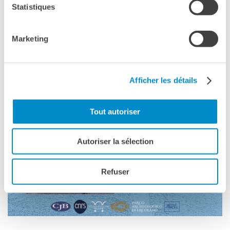
Statistiques
L'équipe
Contatti
IF Italia
Marketing
Carta / Tessera socio
I nostri partner
Diventare sponsor
Afficher les détails
Certificazione ISO UNI EN
9001: 2015
Tout autoriser
CERCA
Autoriser la sélection
Refuser