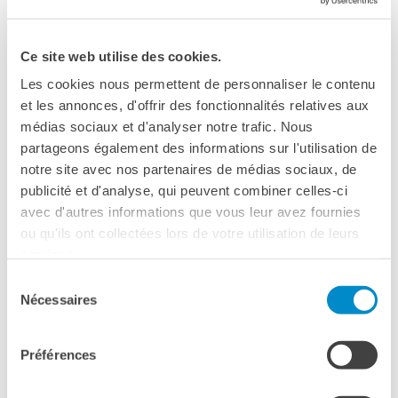
NAPOLI
DIPLÔMES DELF DALF
DELF scolastico
Ce site web utilise des cookies.
12 febbraio 2025, 17:30
DELF DALF Tout Public
Les cookies nous permettent de personnaliser le contenu
Institut français Napoli
DELF Prim
et les annonces, d'offrir des fonctionnalités relatives aux
Via Francesco Crispi 86
Risultati
Napoli
médias sociaux et d'analyser notre trafic. Nous
Telefono +39 081 761 62 62
MEDIATECA
partageons également des informations sur l'utilisation de
Presentazione
notre site avec nos partenaires de médias sociaux, de
Vedere la mappa
Culturethèque, biblioteca
publicité et d'analyse, qui peuvent combiner celles-ci
digitale
avec d'autres informations que vous leur avez fournies
Strumenti di ricerca
ou qu'ils ont collectées lors de votre utilisation de leurs
bibliografica
services.
SCUOLA & UNIVERSITÀ
Sélection
Cooperazione educativa
Nécessaires
du
Cooperazione
consentement
universitaria
Préférences
Studiare in Francia
CHI SIAMO